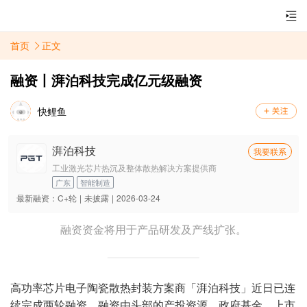
首页
正文
融资丨湃泊科技完成亿元级融资
快鲤鱼
湃泊科技
我要联系
工业激光芯片热沉及整体散热解决方案提供商
广东
智能制造
最新融资：
C+轮
|
未披露
|
2026-03-24
融资资金将用于产品研发及产线扩张。
高功率芯片电子陶瓷散热封装方案商「湃泊科技」近日已连
续完成两轮融资，融资由头部的产投资源、政府基金、上市