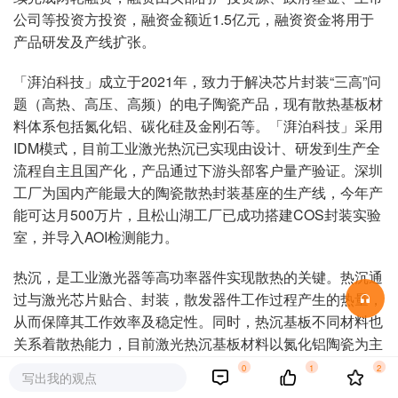
公司等投资方投资，融资金额近1.5亿元，融资资金将用于
产品研发及产线扩张。
「湃泊科技」成立于2021年，致力于解决芯片封装“三高”问
题（高热、高压、高频）的电子陶瓷产品，现有散热基板材
料体系包括氮化铝、碳化硅及金刚石等。「湃泊科技」采用
IDM模式，目前工业激光热沉已实现由设计、研发到生产全
流程自主且国产化，产品通过下游头部客户量产验证。深圳
工厂为国内产能最大的陶瓷散热封装基座的生产线，今年产
能可达月500万片，且松山湖工厂已成功搭建COS封装实验
室，并导入AOI检测能力。
热沉，是工业激光器等高功率器件实现散热的关键。热沉通
过与激光芯片贴合、封装，散发器件工作过程产生的热量，
从而保障其工作效率及稳定性。同时，热沉基板不同材料也
关系着散热能力，目前激光热沉基板材料以氮化铝陶瓷为主
流。
0
1
2
写出我的观点