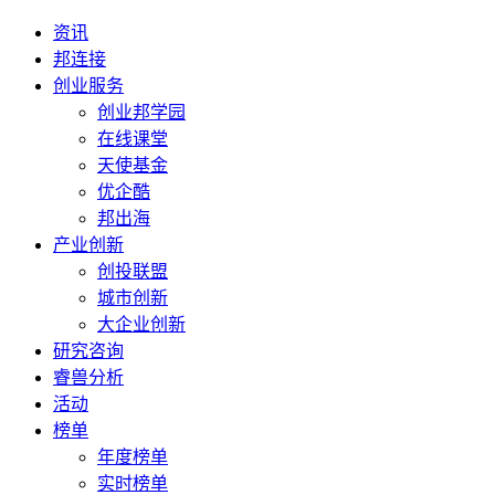
资讯
邦连接
创业服务
创业邦学园
在线课堂
天使基金
优企酷
邦出海
产业创新
创投联盟
城市创新
大企业创新
研究咨询
睿兽分析
活动
榜单
年度榜单
实时榜单