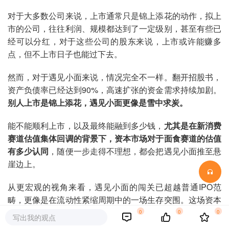
对于大多数公司来说，上市通常只是锦上添花的动作，拟上
市的公司，往往利润、规模都达到了一定级别，甚至有些已
经可以分红，对于这些公司的股东来说，上市或许能赚多
点，但不上市日子也能过下去。
然而，对于遇见小面来说，情况完全不一样。翻开招股书，
资产负债率已经达到90%，高速扩张的资金需求持续加剧。
别人上市是锦上添花，遇见小面更像是雪中求炭。
能不能顺利上市，以及最终能融到多少钱，
尤其是在新消费
赛道估值集体回调的背景下，资本市场对于面食赛道的估值
有多少认同
，随便一步走得不理想，都会把遇见小面推至悬
崖边上。
从更宏观的视角来看，遇见小面的闯关已超越普通IPO范
畴，更像是在流动性紧缩周期中的一场生存突围。这场资本
大考的结果，或将成为中式快餐赛道格局演变的重要分水
0
0
0
写出我的观点
岭。