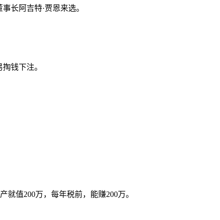
董事长阿吉特·贾恩来选。
易掏钱下注。
就值200万，每年税前，能赚200万。