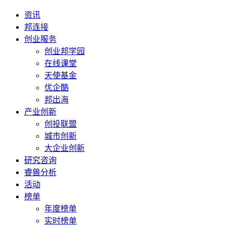
资讯
邦连接
创业服务
创业邦学园
在线课堂
天使基金
优企酷
邦出海
产业创新
创投联盟
城市创新
大企业创新
研究咨询
睿兽分析
活动
榜单
年度榜单
实时榜单