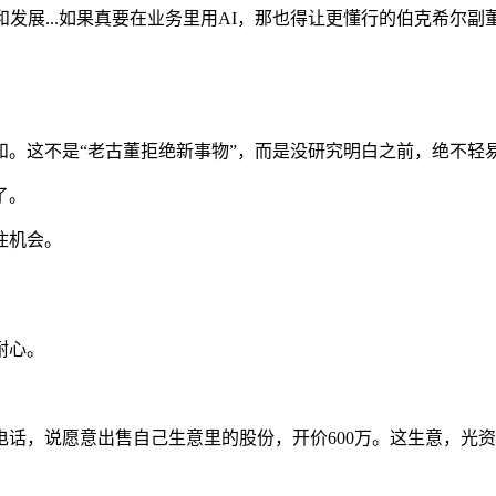
发展...如果真要在业务里用AI，那也得让更懂行的伯克希尔副
。这不是“老古董拒绝新事物”，而是没研究明白之前，绝不轻
了。
住机会。
耐心。
电话，说愿意出售自己生意里的股份，开价600万。这生意，光资产