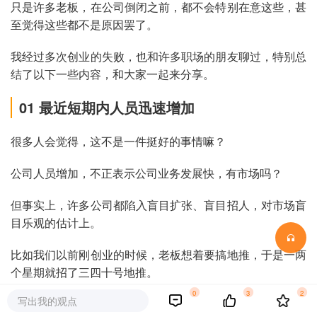
只是许多老板，在公司倒闭之前，都不会特别在意这些，甚
至觉得这些都不是原因罢了。
我经过多次创业的失败，也和许多职场的朋友聊过，特别总
结了以下一些内容，和大家一起来分享。
01 最近短期内人员迅速增加
很多人会觉得，这不是一件挺好的事情嘛？
公司人员增加，不正表示公司业务发展快，有市场吗？
但事实上，许多公司都陷入盲目扩张、盲目招人，对市场盲
目乐观的估计上。
比如我们以前刚创业的时候，老板想着要搞地推，于是一两
个星期就招了三四十号地推。
0
3
2
写出我的观点
一下子招了这么多人，总得有地方办公吧，总得买电脑吧，