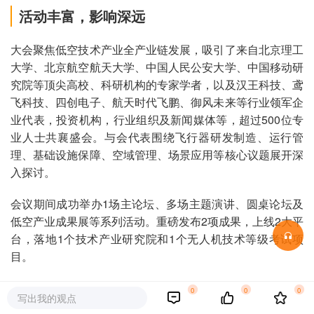
活动丰富，影响深远
大会聚焦低空技术产业全产业链发展，吸引了来自北京理工
大学、北京航空航天大学、中国人民公安大学、中国移动研
究院等顶尖高校、科研机构的专家学者，以及汉王科技、鸢
飞科技、四创电子、航天时代飞鹏、御风未来等行业领军企
业代表，投资机构，行业组织及新闻媒体等，超过500位专
业人士共襄盛会。与会代表围绕飞行器研发制造、运行管
理、基础设施保障、空域管理、场景应用等核心议题展开深
入探讨。
会议期间成功举办1场主论坛、多场主题演讲、圆桌论坛及
低空产业成果展等系列活动。重磅发布2项成果，上线2大平
台，落地1个技术产业研究院和1个无人机技术等级考试项
目。
低空产业作为战略性新兴产业,科技含量高、创新要素集中,
0
0
0
写出我的观点
具有产业链条长、应用场景复杂等特点，正迎来前所未有的