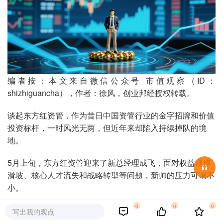
编者按：本文来自微信公众号 市值观察（ID：
shizhiguancha），作者：徐风，创业邦经授权转载。
谈起东方红资管，作为昔日中国资管行业的金字招牌和价值
投资标杆，一时风光无两，但近年来却陷入持续掉队的境
地。
5月上旬，东方红资管迎来了新总经理成飞，面对权益规模
滑坡、核心人才流失和战略转型等问题，新帅的压力可谓不
小。
0
0
0
“神话”不再
写出我的观点