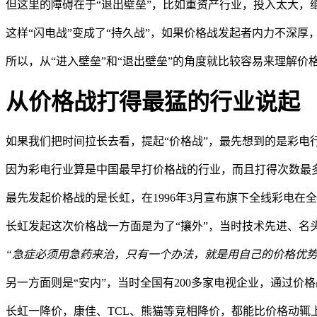
但这里的障碍在于“退出壁垒”，比如重资产行业，投入太大
这样“闪电战”变成了“持久战”，如果价格战发起者内力不深厚
所以，从“进入壁垒”和“退出壁垒”的角度就比较容易来理解
从价格战打得最猛的行业说起
如果我们把时间拉长去看，提起“价格战”，最先想到的是彩电
因为彩电行业算是中国最早打价格战的行业，而且打得次数最多
最先发起价格战的是长虹，在1996年3月宣布旗下全线彩电在
长虹发起这次价格战一方面是为了“攘外”，当时技术先进、
“急症必须用急药来治，只有一个办法，就是用自己的价格优势
另一方面则是“安内”，当时全国有200多家电视企业，通过
长虹一降价，康佳、TCL、熊猫等竞相降价，都能比价格动辄