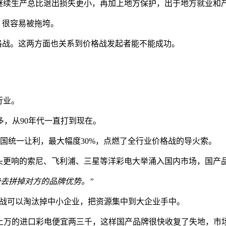
，继续生产总比退出损失更小，再加上地方保护，出于地方就业和
，很容易被拖垮。
价格战。这两方面也关系到价格战发起者能不能成功。
行业。
，从90年代一直打到现在。
全国统一让利，最大幅度30%，点燃了全行业价格战的导火索。
名头更响的索尼、飞利浦、三星等洋彩电大举涌入国内市场，国产
去拼掉对方的品牌优势。”
价格战可以淘汰掉中小企业，把资源集中到大企业手中。
上万的进口彩电便宜两三千，这样国产品牌很快收复了失地，市场