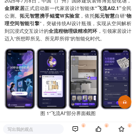
2025年7月8日，中国（广州）国际建筑装饰博览会现场，
金牌家居
正式启动新一代家居设计智能体
“飞流AI2.1”
全民
公测。
拓元智慧携手鲲鹭W实验室
，依托
拓元智慧
自研“
物
理空间智能引擎
”，突破传统AI设计瓶颈，实现从空间解析
到沉浸式交互设计的
全流程物理级精准闭环
，引领家居设计
迈入“所想即所见、所见即所得”的智能化时代。
图 1“飞流AI”部分界面截图
1.
技术底座｜破解AI“不懂物理”行业痛点
0
0
0
写出我的观点