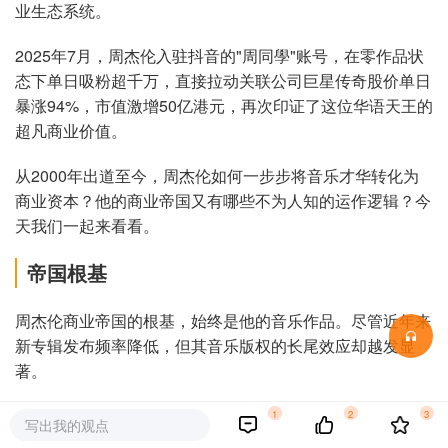
业生态系统。
2025年7月，周杰伦入驻抖音的"周同學"账号，在零作品状
态下单日吸粉超千万，直接拉动关联公司巨星传奇股价单日
暴涨94%，市值激增50亿港元，再次印证了这位华语天王的
超凡商业价值。
从2000年出道至今，周杰伦如何一步步将音乐才华转化为
商业资本？他的商业帝国又有哪些不为人知的运作逻辑？今
天我们一起来看看。
帝国根基
周杰伦商业帝国的根基，始终是他的音乐作品。尽管近年来
新专辑发布频率降低，但其音乐版权的长尾效应却越发显
著。
自2007年合约期满后，周杰伦离开老东家“阿尔法唱片”，创
1
2
3
写出我的观点
立“杰威尔音乐”，同时也带走了价值上亿的音乐版权。通过