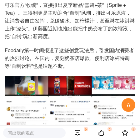
可乐官方“收编”，直接推出夏季新品“雪碧+茶”（Sprite +
Tea）。三得利更是主动迎合“自制”风潮，推出可乐原液，
让消费者自由发挥，兑碳酸水、加柠檬汁，甚至淋在冰淇淋
上作“浇头”。伊藤园近期也推出能把牛奶变布丁的浓缩液，
把“自制”玩出新高度。
Foodaily第一时间报道了这些创意玩法后，引发国内消费者
的热烈讨论。在国内，复刻奶茶店爆款、便利店冰杯特调
等“自制饮料”也是话题不断。
0
0
1
写出我的观点