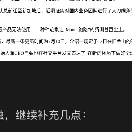
官方确认总部迁至新加坡后，近期证实对国内业务团队进行了大刀阔斧
品无法使用……种种迹象让“Manus跑路”的猜测甚嚣尘上。
，最新一条更新时间为7月10日，介绍一场定于13日在旧金山
s创始人兼CEO肖弘也在社交平台发文表达了“在新的环境下做好