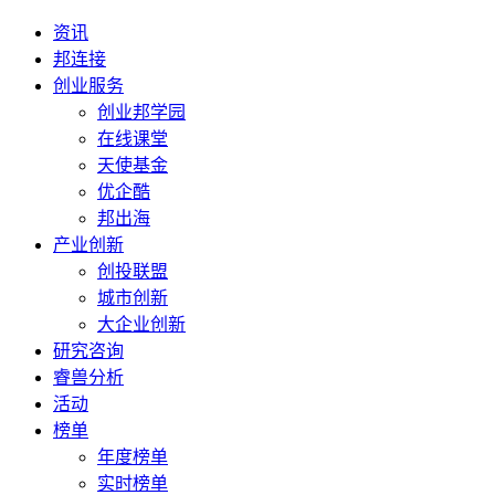
资讯
邦连接
创业服务
创业邦学园
在线课堂
天使基金
优企酷
邦出海
产业创新
创投联盟
城市创新
大企业创新
研究咨询
睿兽分析
活动
榜单
年度榜单
实时榜单