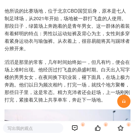
他所说的比赛场地，位于北京CBD国贸后身，原本是七人
制足球场，从2021年开始，场地被一群打飞盘的人使用。
那段日子，绿茵场上奔跑着的是青年男女。这一群体的着装
有着鲜明的特点：男性以运动短裤及背心为主，女性则多穿
着紧身运动衣与瑜伽裤。从衣着上，很容易能将其与踢球者
分辨开来。
滔滔是那里的常客，几年时间始终如一，但凡有约，便会在
场上准时出现。他经历过打飞盘的鼎盛时期。白天出入写字
楼的男男女女，在夜间换下职业装，褪下面具，在场上极力
奔跑。他们以日为频次相约，打完一场，就找个地方聚餐，
那些日子里，这是常态。精力充沛者还会赶场，上一场刚刚
打完，紧接着又骑上共享单车，奔赴下一场地。
0
0
0
写出我的观点