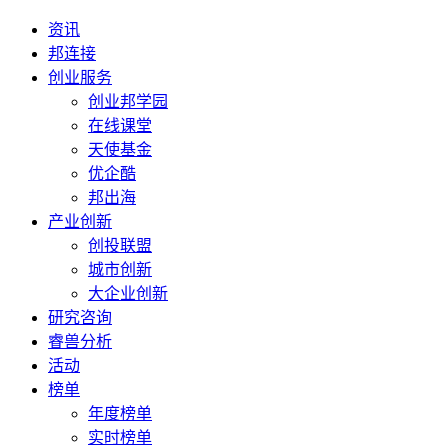
资讯
邦连接
创业服务
创业邦学园
在线课堂
天使基金
优企酷
邦出海
产业创新
创投联盟
城市创新
大企业创新
研究咨询
睿兽分析
活动
榜单
年度榜单
实时榜单