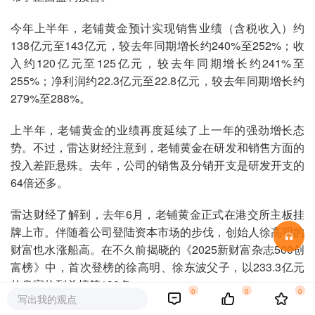
今年上半年，老铺黄金预计实现销售业绩（含税收入）约
138亿元至143亿元，较去年同期增长约240%至252%；收
入约120亿元至125亿元，较去年同期增长约241%至
255%；净利润约22.3亿元至22.8亿元，较去年同期增长约
279%至288%。
上半年，老铺黄金的业绩再度延续了上一年的强劲增长态
势。不过，雷达财经注意到，老铺黄金在研发和销售方面的
投入差距悬殊。去年，公司的销售及分销开支是研发开支的
64倍还多。
雷达财经了解到，去年6月，老铺黄金正式在港交所主板挂
牌上市。伴随着公司登陆资本市场的步伐，创始人徐高明的
财富也水涨船高。在不久前揭晓的《2025新财富杂志500创
富榜》中，首次登榜的徐高明、徐东波父子，以233.3亿元
的身家位列总榜第130名。
0
0
0
写出我的观点