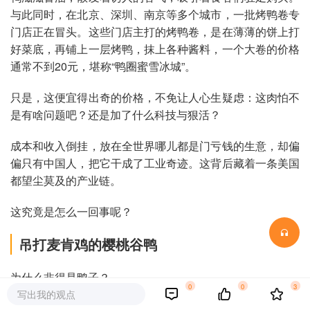
与此同时，在北京、深圳、南京等多个城市，一批烤鸭卷专
门店正在冒头。这些门店主打的烤鸭卷，是在薄薄的饼上打
好菜底，再铺上一层烤鸭，抹上各种酱料，一个大卷的价格
通常不到20元，堪称“鸭圈蜜雪冰城”。
只是，这便宜得出奇的价格，不免让人心生疑虑：这肉怕不
是有啥问题吧？还是加了什么科技与狠活？
成本和收入倒挂，放在全世界哪儿都是门亏钱的生意，却偏
偏只有中国人，把它干成了工业奇迹。这背后藏着一条美国
都望尘莫及的产业链。
这究竟是怎么一回事呢？
吊打麦肯鸡的樱桃谷鸭
为什么非得是鸭子？
0
0
3
写出我的观点
上游养殖领域有个说法：“做鸡不如做鸭”。