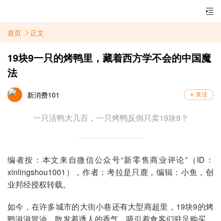
首页
正文
19块9一只的烤鸭里，藏着西方学不会的中国魔
法
新消费101
一只活鸭大几百，一只烤鸭反倒只卖19块9？
编者按：本文来自微信公众号“新零售商业评论”（ID：
xinlingshou1001），作者：考拉是只鹿，编辑：小鱼，创
业邦经授权转载。
如今，在许多城市的大街小巷还有大型商超里，19块9的烤
鸭滋滋冒油，散发着诱人的香气，吸引着食客们驻足购买。