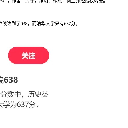
ngye666），作者：肘子，编辑：橘总，创业邦经授权转载。
达到了638，而清华大学只有637分。