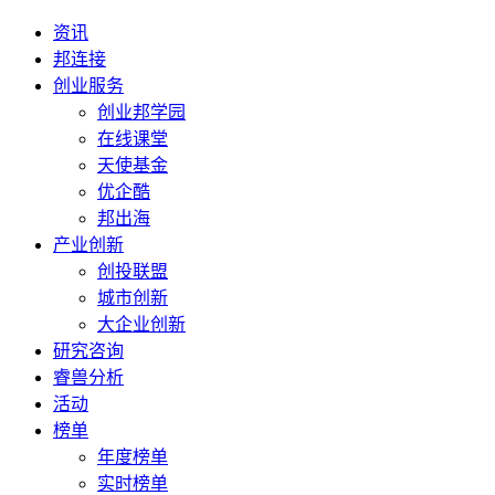
资讯
邦连接
创业服务
创业邦学园
在线课堂
天使基金
优企酷
邦出海
产业创新
创投联盟
城市创新
大企业创新
研究咨询
睿兽分析
活动
榜单
年度榜单
实时榜单