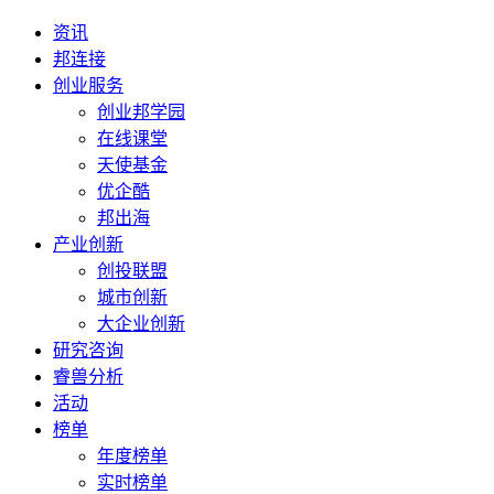
资讯
邦连接
创业服务
创业邦学园
在线课堂
天使基金
优企酷
邦出海
产业创新
创投联盟
城市创新
大企业创新
研究咨询
睿兽分析
活动
榜单
年度榜单
实时榜单