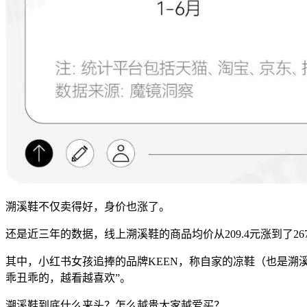
溯溪鞋不仅卖得好，身价也涨了。
还是近三年的数据，线上溯溪鞋的商品均价从209.4元涨到了26
其中，小红书女孩追捧的品牌KEEN，称自家的凉鞋（也是溯溪鞋）是
乖丑乖的，越看越喜欢”。
溯溪鞋到底什么来头？怎么越贵大家越爱买？