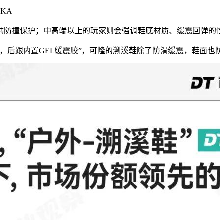
KA
供防撞保护；中高端以上的玩家则会强调鞋底材质、缓震回弹的
，后跟内置GEL缓震胶”，可隆的溯溪鞋除了防滑缓震，鞋面也