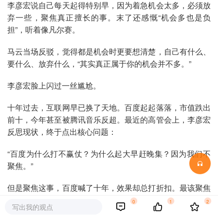
李彦宏说自己每天起得特别早，因为着急机会太多，必须放
弃一些，聚焦真正擅长的事。末了还感慨“机会多也是负
担”，听着像凡尔赛。
马云当场反驳，觉得都是机会时更要想清楚，自己有什么、
要什么、放弃什么，“其实真正属于你的机会并不多。”
李彦宏脸上闪过一丝尴尬。
十年过去，互联网早已换了天地。百度起起落落，市值跌出
前十，今年甚至被腾讯音乐反超。最近的高管会上，李彦宏
反思现状，终于点出核心问题：
“百度为什么打不赢仗？为什么起大早赶晚集？因为我们不
聚焦。”
但是聚焦这事，百度喊了十年，效果却总打折扣。最该聚焦
的根基业务——搜索，反而最跑偏。
0
1
2
写出我的观点