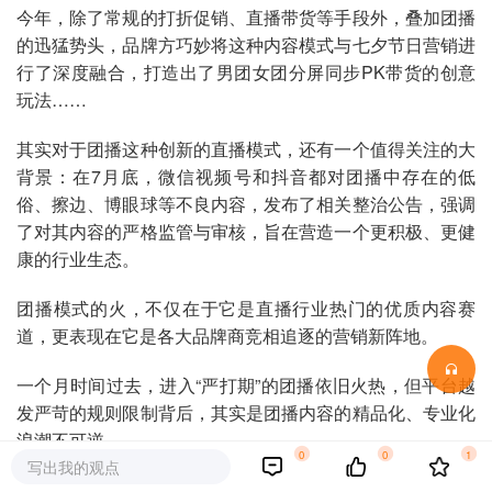
今年，除了常规的打折促销、直播带货等手段外，叠加团播
的迅猛势头，品牌方巧妙将这种内容模式与七夕节日营销进
行了深度融合，打造出了男团女团分屏同步PK带货的创意
玩法……
其实对于团播这种创新的直播模式，还有一个值得关注的大
背景：在7月底，微信视频号和抖音都对团播中存在的低
俗、擦边、博眼球等不良内容，发布了相关整治公告，强调
了对其内容的严格监管与审核，旨在营造一个更积极、更健
康的行业生态。
团播模式的火，不仅在于它是直播行业热门的优质内容赛
道，更表现在它是各大品牌商竞相追逐的营销新阵地。
一个月时间过去，进入“严打期”的团播依旧火热，但平台越
发严苛的规则限制背后，其实是团播内容的精品化、专业化
浪潮不可逆。
0
0
1
写出我的观点
从相关品牌商的团播带货现状，或许能让外界从中更直观地