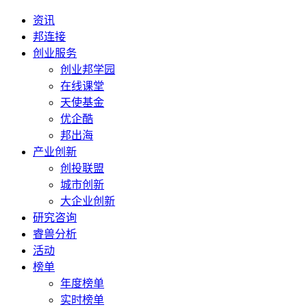
资讯
邦连接
创业服务
创业邦学园
在线课堂
天使基金
优企酷
邦出海
产业创新
创投联盟
城市创新
大企业创新
研究咨询
睿兽分析
活动
榜单
年度榜单
实时榜单