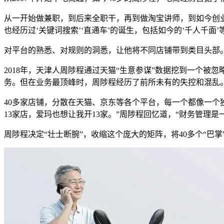
从一开始做兼职，到后来全职干，再到做淘宝讲师，到如今创
也经历过‘关键词搜索’‘直通车’的诞生，包括如今的‘千人千面’
对平台的熟悉、对规则的洞悉，让他将不同店铺带到类目头部
2018年，天津人周陟程通过天猫“生意参谋”数据挖到一个
务。但在业务最顶峰时，周陟程经历了前所未有的失控和混乱
40多家店铺，分散在天猫、京东等各个平台，每一个都像一个
13家店，爱玛也想让我开13家。”周陟程回忆道，“财务管理是
周陟程决定“壮士断腕”，收缩这个庞大的矩阵，将40多个“巴掌