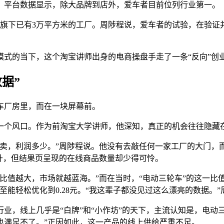
。平台数据显示，除大品牌到店外，爱车者目前位列行业第一。
牌旗下已有3万平方米的工厂。周陟程说，爱车者的试验，在验证
式的当下，这个淘宝讲师出身的电商操盘手走了一条“反向”创
据”
车厂房里，而在一块屏幕前。
下一个风口。作为前淘宝大学讲师，他深知，真正的机会往往隐藏
卖，利润多少。”周陟程说。他没有去敲任何一家工厂的大门，而
升，但结果页呈现的在线商品数量却少得可怜。
比值越大，市场就越蓝海。”而在当时，“电动三轮车”的这一比
能轻松优化到0.28元。“我这辈子都没见过这么漂亮的数据。”
业，线上几乎是“白牌”和“小作坊”的天下，主流认知是，电动
也满足不了。”正因如此，这一产品的线上供给严重不足。