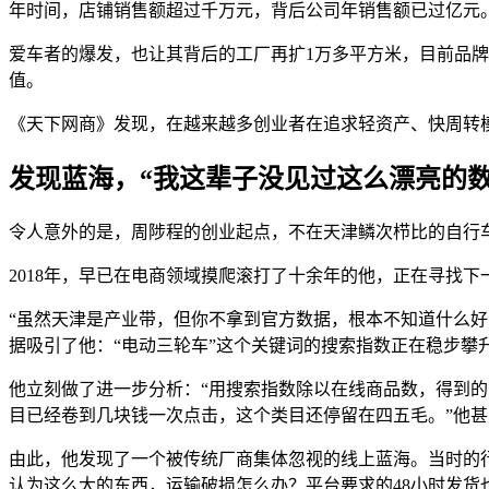
年时间，店铺销售额超过千万元，背后公司年销售额已过亿元
爱车者的爆发，也让其背后的工厂再扩1万多平方米，目前品
值。
《天下网商》发现，在越来越多创业者在追求轻资产、快周转模
发现蓝海，“我这辈子没见过这么漂亮的数
令人意外的是，周陟程的创业起点，不在天津鳞次栉比的自行
2018年，早已在电商领域摸爬滚打了十余年的他，正在寻找
“虽然天津是产业带，但你不拿到官方数据，根本不知道什么好
据吸引了他：“电动三轮车”这个关键词的搜索指数正在稳步攀
他立刻做了进一步分析：“用搜索指数除以在线商品数，得到的
目已经卷到几块钱一次点击，这个类目还停留在四五毛。”他甚至
由此，他发现了一个被传统厂商集体忽视的线上蓝海。当时的行
认为这么大的东西，运输破损怎么办？平台要求的48小时发货