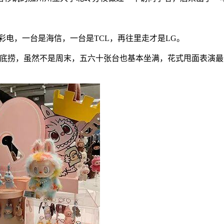
大彩电，一台是海信，一台是TCL，再往里走才是LG。
ury City）吃海底捞，虽然不是周末，五六十张台也基本坐满，花