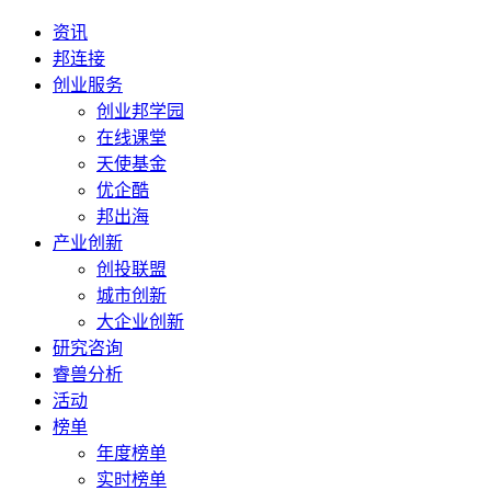
资讯
邦连接
创业服务
创业邦学园
在线课堂
天使基金
优企酷
邦出海
产业创新
创投联盟
城市创新
大企业创新
研究咨询
睿兽分析
活动
榜单
年度榜单
实时榜单