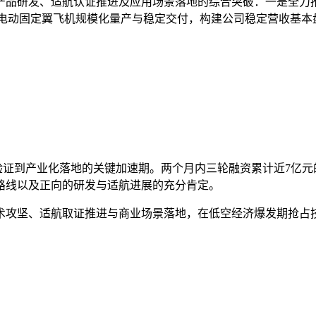
研发、适航认证推进及应用场景落地的综合突破：一是全力推进eVT
X1E-S电动固定翼飞机规模化量产与稳定交付，构建公司稳定营收
验证到产业化落地的关键加速期。两个月内三轮融资累计近7亿元
路线以及正向的研发与适航进展的充分肯定。
术攻坚、适航取证推进与商业场景落地，在低空经济爆发期抢占