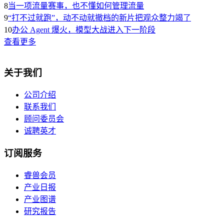
8
当一项流量赛事，也不懂如何管理流量
9
“打不过就跑”，动不动就撤档的新片把观众整力竭了
10
办公 Agent 爆火，模型大战进入下一阶段
查看更多
关于我们
公司介绍
联系我们
顾问委员会
诚聘英才
订阅服务
睿兽会员
产业日报
产业图谱
研究报告