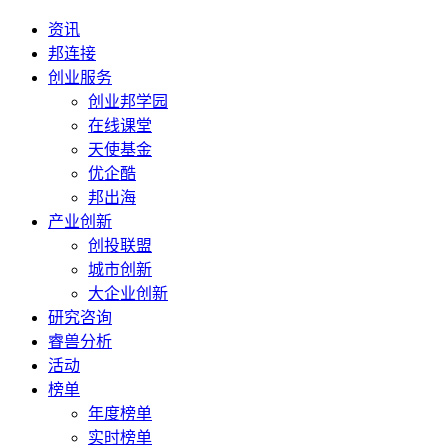
资讯
邦连接
创业服务
创业邦学园
在线课堂
天使基金
优企酷
邦出海
产业创新
创投联盟
城市创新
大企业创新
研究咨询
睿兽分析
活动
榜单
年度榜单
实时榜单