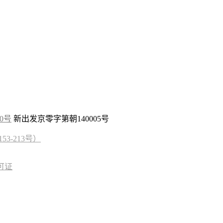
10号
新出发京零字第朝140005号
3-213号）
可证