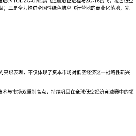
OL ZG-ONE鹊飞适航取证进程与ZG-T6试飞，抢占低空
基本盘；三是全力推进全国性绿色航空飞行营地的商业化落地，完
的亮眼表现，不仅体现了资本市场对低空经济这一战略性新兴
技术与市场双重制高点，持续巩固在全球低空经济竞速赛中的领