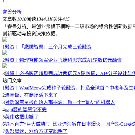
1
睿兽分析
文章数
1010
阅读
1344.1K
关注
415
「睿兽分析」是创业邦旗下横跨一二级市场的综合性创新数据
创新驱动与投资决策依据。
1
融资丨「鹰瞰智翼」三个月完成三轮融资
2
融资丨物理智能领军企业飞捷科思完成A1轮数亿元融资
3
融资丨必扬医药超额完成近两亿元A轮融资，AI+分子设计与优
热门文章
1
融资丨WoafMeow完成种子轮融资，打造全球首个中老年及
2
漂亮饭，在商场活下来了
3
对话深穹星核创始人郁振波：做一个“懂人”的机器人
4
papi酱的智慧学不完
5
英伟达把山搬了
6
铃木直言“巨大威胁”：比亚迪海獭在日本爆火，国产K-Car要
7
头部餐饮，涨价方式变聪明了