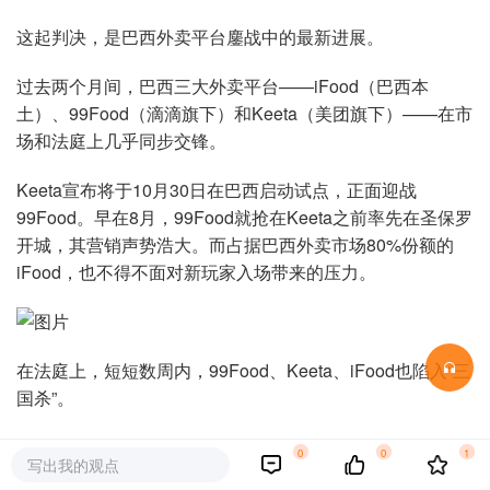
这起判决，是巴西外卖平台鏖战中的最新进展。
过去两个月间，巴西三大外卖平台——iFood（巴西本
土）、99Food（滴滴旗下）和Keeta（美团旗下）——在市
场和法庭上几乎同步交锋。
Keeta宣布将于10月30日在巴西启动试点，正面迎战
99Food。早在8月，99Food就抢在Keeta之前率先在圣保罗
开城，其营销声势浩大。而占据巴西外卖市场80%份额的
iFood，也不得不面对新玩家入场带来的压力。
在法庭上，短短数周内，99Food、Keeta、iFood也陷入“三
国杀”。
据公开报道，当地时间8月14日，Keeta在巴西法院起
0
0
1
写出我的观点
诉99Food，指控其与商户签订排他性协议；