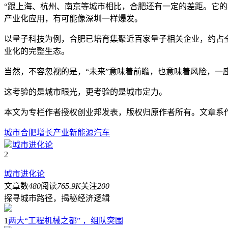
“跟上海、杭州、南京等城市相比，合肥还有一定的差距。它
产业化应用，有可能像深圳一样爆发。
以量子科技为例，合肥已培育集聚近百家量子相关企业，约占全
业化的完整生态。
当然，不容忽视的是，“未来”意味着前瞻，也意味着风险，一
这考验的是城市眼光，更考验的是城市定力。
本文为专栏作者授权创业邦发表，版权归原作者所有。文章系作者个
城市
合肥
增长
产业
新能源汽车
城市进化论
2
城市进化论
文章数
480
阅读
765.9K
关注
200
探寻城市路径，揭秘经济逻辑
1
两大“工程机械之都” ，组队突围