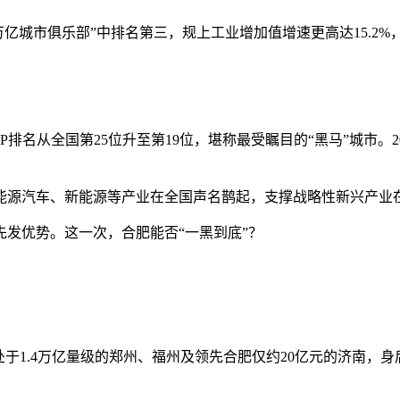
，在“万亿城市俱乐部”中排名第三，规上工业增加值增速更高达15.
排名从全国第25位升至第19位，堪称最受瞩目的“黑马”城市。2
。
源汽车、新能源等产业在全国声名鹊起，支撑战略性新兴产业在全
发优势。这一次，合肥能否“一黑到底”？
，身前是处于1.4万亿量级的郑州、福州及领先合肥仅约20亿元的济