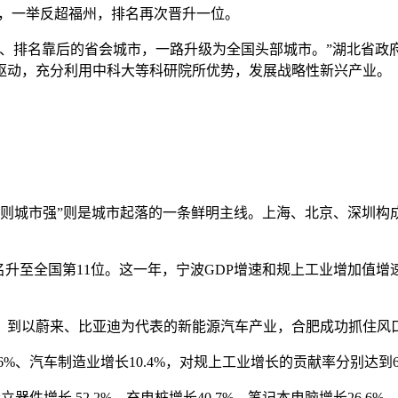
亿元，一举反超福州，排名再次晋升一位。
名、排名靠后的省会城市，一路升级为全国头部城市。”湖北省政
驱动，充分利用中科大等科研院所优势，发展战略性新兴产业。
业强则城市强”则是城市起落的一条鲜明主线。上海、北京、深圳构
升至全国第11位。这一年，宁波GDP增速和规上工业增加值增速分别为
，到以蔚来、比亚迪为代表的新能源汽车产业，合肥成功抓住风
、汽车制造业增长10.4%，对规上工业增长的贡献率分别达到69.
件增长 52.2%，充电桩增长40.7%，笔记本电脑增长26.6%，