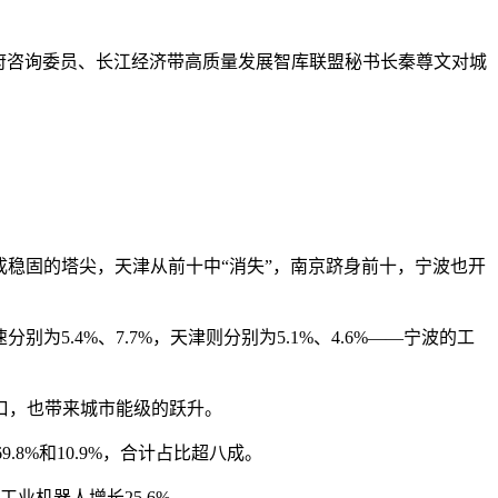
府咨询委员、长江经济带高质量发展智库联盟秘书长秦尊文对城
成稳固的塔尖，天津从前十中“消失”，南京跻身前十，宁波也开
5.4%、7.7%，天津则分别为5.1%、4.6%——宁波的工
口，也带来城市能级的跃升。
8%和10.9%，合计占比超八成。
工业机器人增长25.6%。