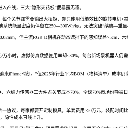
入产线，三大“隐形天花板”便暴露无遗。
，每个关节都需要输出大扭矩，却只能用低能效比的旋转电机+减
池系统能量密度仍停留在250—300Wh/kg，无法突破“续航—重
.02mm，但主流RGB-D相机在动态遮挡下的感知误差>5cm，
元/万小时，虚拟仿真数据复用率却<30%，每台新场景机器人仍
来iPhone时刻。”但2025年行业平均BOM（物料清单）成本
、六维力传感器三大件占关节成本70%，全球70%市场份额被
一协议，每家都要开定制模具，单套费用>50万元，装配时间比
工，隐性成本直线上升。