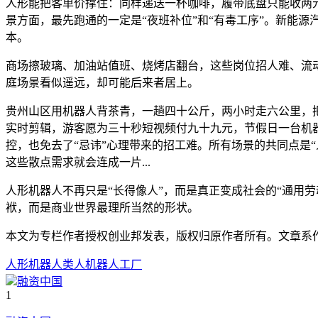
人形能把客单价撑住：同样递送一杯咖啡，履带底盘只能收两元
景方面，最先跑通的一定是“夜班补位”和“有毒工序”。新能
本。
商场擦玻璃、加油站值班、烧烤店翻台，这些岗位招人难、流
庭场景看似遥远，却可能后来者居上。
贵州山区用机器人背茶青，一趟四十公斤，两小时走六公里，
实时剪辑，游客愿为三十秒短视频付九十九元，节假日一台机
控，也免去了“忌讳”心理带来的招工难。所有场景的共同点是
这些散点需求就会连成一片...
人形机器人不再只是“长得像人”，而是真正变成社会的“通用
袱，而是商业世界最理所当然的形状。
本文为专栏作者授权创业邦发表，版权归原作者所有。文章系作者个
人形机器人
类人机器人
工厂
融资中国
1