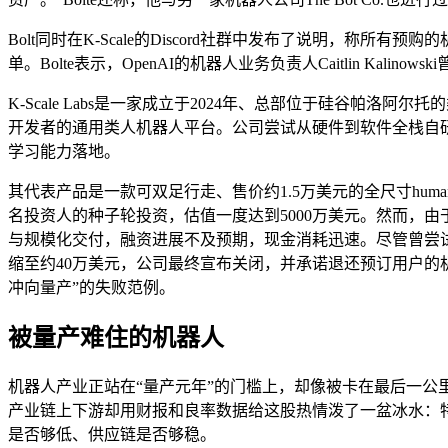
Bolt同时在K-Scale的Discord社群中发布了说明，
单。Bolte表示，OpenAI的机器人业务负责人Caitlin Ka
K-Scale Labs是一家成立于2024年、总部位于硅谷帕洛阿
开发者的通用类人机器人平台。公司尝试从硬件到软件全栈自研，既
学习能力落地。
其代表产品是一款可双足行走、售价约1.5万美元的全尺寸humanoid，曾引
名投资人的种子轮投资，估值一度达到5000万美元。然而，
与规模化交付，融资进展不及预期，现金消耗迅速。尽管曾尝试寻求
缩至约40万美元，公司最终宣布关闭，并承诺退还预订用户的机
冲向量产”的失败范例。
被量产难住的机器人
机器人产业正站在“量产元年”的门槛上，却像被卡在最后一公
产业链上下游却用财报和良率数据给这股热情泼了一盆冰水：特斯
是否够低、供应链是否够稳。