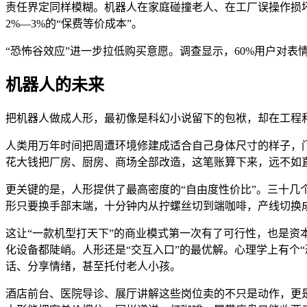
责任界定同样模糊。机器人在家庭碰撞老人、在工厂误操作损
2%—3%的“保费等价成本”。
“恐怖谷效应”进一步拉低购买意愿。调查显示，60%用户对
机器人的未来
把机器人做成人形，最初像是科幻小说留下的包袱，却在工程
人类用万年时间把周遭环境修建成适合自己身体尺寸的样子，
花大钱把厂房、厨房、商场全部改造，这笔账算下来，远不如
更关键的是，人形提供了最高密度的“自由度性价比”。三十
形只要换手部末端，十分钟内从拧螺丝切到端咖啡，产线切换
这让“一款机型打天下”的商业模式第一次有了可行性，也是
化设备都陡峭。人形还是“交互入口”的最优解。心理学上有个
话、分享情绪，甚至托付老人小孩。
酒店前台、医院导诊、展厅讲解这些岗位卖的不只是动作，更