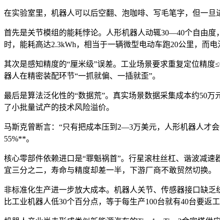
在实验室里，机器人可以后空翻、泡咖啡、写毛笔字，但一旦进
首先是关节模组的能耗悖论。人形机器人动辄30—40个自由度
时，能耗高达2.3kWh，相当于一辆微型电动车跑20公里，而电
其次是感知精度的“厘米级”误差。工业场景要求重复定位精度≤0
器人在精密装配环节“一抓就偏、一插就歪”。
最后是算法泛化性的“数据荒”。真实场景数据采集成本约50万
了小批量试产的技术风险溢价。
马斯克曾断言：“只有把成本压到2—3万美元，人形机器人才会迎
55%**。
核心零部件依赖进口是“罪魁祸首”。行星滚柱丝杠、谐波减速器
宜三分之二，寿命与精度却差一半，下游厂商不敢贸然切换。
非标准化生产进一步放大成本。机器人关节、传感器接口缺乏统
比工业机器人低30个百分点，等于每生产100台就有40台要返