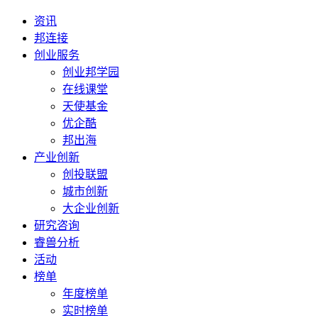
资讯
邦连接
创业服务
创业邦学园
在线课堂
天使基金
优企酷
邦出海
产业创新
创投联盟
城市创新
大企业创新
研究咨询
睿兽分析
活动
榜单
年度榜单
实时榜单