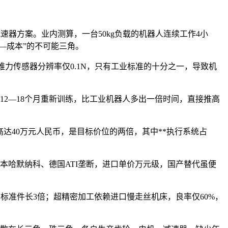
速器方案。业内测算，一台50kg负载的机器人连续工作4小
量—成本”的不可能三角。
六维力传感器分辨率仅0.1N，只有工业标准的十分之一，导致机
需12—18个月重新训练，比工业机器人多出一倍时间，直接推高
仍高达40万元人民币，是目标价位的两倍，其中**执行系统占
日本哈默纳科、德国ATI垄断，进口单价万元级，国产替代虽便
标准件长3倍；超精密加工依赖进口慢走丝机床，良率仅60%，