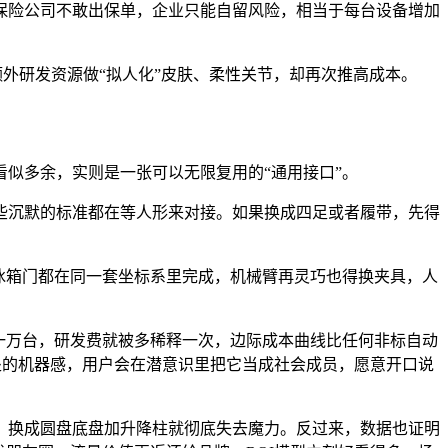
保险公司不敢出保单，企业只能自留风险，相当于每台设备增加
额外研发资源做“拟人化”皮肤、柔性关节，却再次推高成本。
似多余，实则是一张可以无限复用的“通用接口”。
些沉默的标准都在等人形来对接。如果换成四足或者履带，先得
冰箱门都在同一套坐标系里完成，机械臂再灵巧也得换夹具，人
一万台，研发费就被多稀释一次，边际成本曲线比任何非标自动
好处的机器感，用户会在潜意识里把它当成社会成员，愿意开口说
，换成圆盘底盘加升降柱就彻底失去魔力。反过来，数据也证明