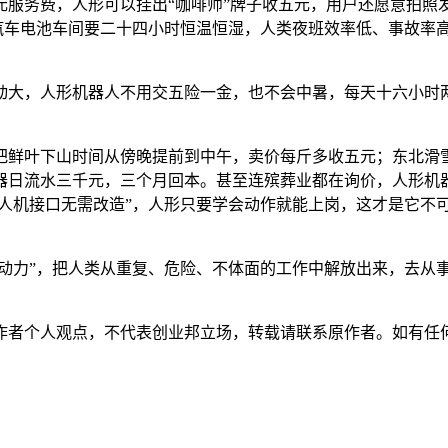
服务费，人形可以挂出“咖啡师”牌子收五元，用户还愿意拍照发
源汽车电池车间要二十四小时恒温恒湿，人类夜班效率低、事故率
动大，人形机器人不用交五险一金，也不会中暑，每天十六小时
把鲜叶下山时间从傍晚提前到中午，卖价每斤多收五元；东北滑雪
器日流水三千元，三个月回本。甚至连殡葬业都在询价，人形机
“人机接口无需改造”，人形只要学会动作就能上岗，这才是它不
劳动力”，把人类从重复、危险、不体面的工作中解放出来，去从
人观点，不代表创业邦立场，转载请联系原作者。如有任何疑问，请联系