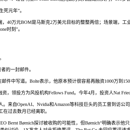
生死元年”。
，40万元BOM是马斯克2万美元目标的整整两倍；场景端，工
ne时刻”。
闭。
发给投资者的一封邮件。
他在邮件中写道。Bolte表示，他原本预计很容易再融资1000万到
方为风投机构Fellows Fund。今年4月，投资人Nat Friedm
人。来自OpenAI、Nvidia和Amazon等科技巨头的员工曾
心员工在过去数月已经离职。
s的CEO Bernt Børnich探讨被收购的可能性，但Børnich“
行过类似讨论。1X发言人对此拒绝置评，The Bot Co.未回应置评请