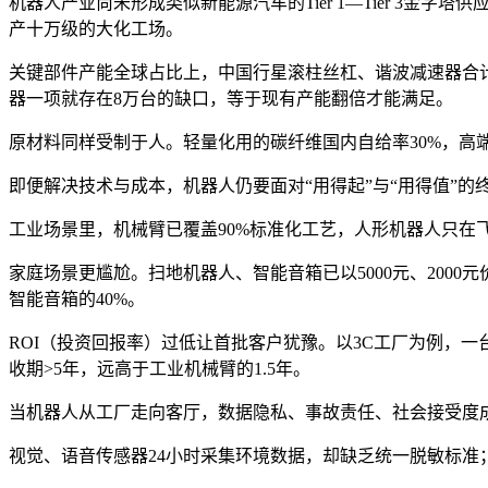
机器人产业尚未形成类似新能源汽车的Tier 1—Tier 3
产十万级的大化工场。
关键部件产能全球占比上，中国行星滚柱丝杠、谐波减速器合计仅1
器一项就存在8万台的缺口，等于现有产能翻倍才能满足。
原材料同样受制于人。轻量化用的碳纤维国内自给率30%，高
即便解决技术与成本，机器人仍要面对“用得起”与“用得值”的
工业场景里，机械臂已覆盖90%标准化工艺，人形机器人只在飞
家庭场景更尴尬。扫地机器人、智能音箱已以5000元、2000
智能音箱的40%。
ROI（投资回报率）过低让首批客户犹豫。以3C工厂为例，一
收期>5年，远高于工业机械臂的1.5年。
当机器人从工厂走向客厅，数据隐私、事故责任、社会接受度成
视觉、语音传感器24小时采集环境数据，却缺乏统一脱敏标准