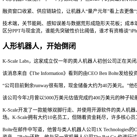
融资窗口收紧、供应链缺位，让机器人“量产元年”看上去更像“
技术端，关节能耗、感知误差与数据荒形成隐形天花板；成本端
区分PPT与现金流，谁能先突破性价比阈值，谁才有资格谈“iPho
人形机器人，开始倒闭
K-Scale Labs，这家成立仅一年的类人机器人初创公司正在关
该消息来自《The Information》看到的由CEO Ben Bolte
“公司目前剩余runway很有限，现金储备大约为40万美元。”
该公司今年2月曾以5000万美元估值完成约400万美元的种子轮融资，领投
K-Scale开发了一款能够双脚行走、并使用开源软件的类人机器
场。K-Scale拥有大约10名员工，但随着资金耗尽，许多核
Bolte在邮件中写道，他曾与类人机器人公司1X Technologie
资产。”Bolte还称，他与另一家机器人公司The Bot Co.也进