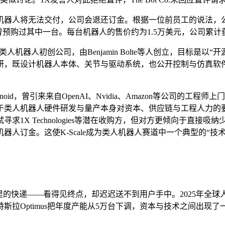
称所有预购的机器人将无法交付，公司会退还订金。根据一位前员工的说法
linowski曾预购过其中一台。每台机器人的售价约为1.5万美元，公司
尔托的类人机器人初创公司，由Benjamin Bolte等人创立，目
设计机器人本体、关节与驱动系统，也公开控制与仿真软件，希望通
来来自OpenAI、Nvidia、Amazon等公司的工程师上门参观，并吸引到F
由于类人机器人硬件研发与量产本身对资本、供应链与工程人力的
1X Technologies等潜在收购方，但对方更倾向于直接
器人订金。这使K-Scale成为类人机器人赛道中一个典型的“
里的快递——看得见终点，却迟迟送不到用户手中。2025年全球
拉Optimus把年度产能从5万台下调，资本与技术之间出现了