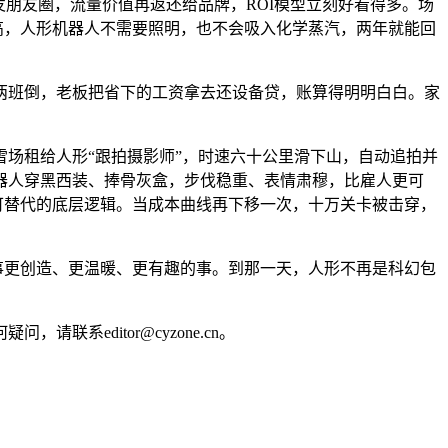
朋友圈，流量价值再返还给品牌，ROI模型立刻好看得多。场
高，人形机器人不需要照明，也不会吸入化学蒸汽，两年就能回
两班倒，老板把省下的工资拿去还设备贷，账算得明明白白。家
场租给人形“跟拍摄影师”，时速六十公里滑下山，自动追拍并
器人穿黑西装、捧骨灰盒，步伐稳重、表情肃穆，比雇人更可
可替代的底层逻辑。当成本曲线再下移一次，十万关卡被击穿，
事更创造、更温暖、更有趣的事。到那一天，人形不再是科幻包
editor@cyzone.cn。