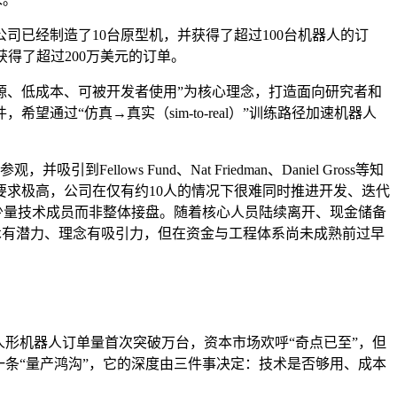
，公司已经制造了10台原型机，并获得了超过100台机器人的订
累计获得了超过200万美元的订单。
标是以“开源、低成本、可被开发者使用”为核心理念，打造面向研究者和
过“仿真→真实（sim-to-real）”训练路径加速机器人
ellows Fund、Nat Friedman、Daniel Gross等知
要求极高，公司在仅有约10人的情况下很难同时推进开发、迭代
吸纳少量技术成员而非整体接盘。随着核心人员陆续离开、现金储备
技术有潜力、理念有吸引力，但在资金与工程体系尚未成熟前过早
人形机器人订单量首次突破万台，资本市场欢呼“奇点已至”，但
一条“量产鸿沟”，它的深度由三件事决定：技术是否够用、成本