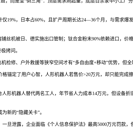
金字塔供应链，而是呈“倒三角”：顶层需求刚起量，底层百余家中小
9%，日本占60%，且扩产周期长达24—36个月，与需求爆发
端铺丝机被日、德实施出口管制；钛合金粉末90%依赖进口，价
终极拷问。
机检修、户外救援等狭窄空间才有“多自由度+移动”优势，但全
元价格锚定了用户心智，人形机器人若售价>20万元，却只能完成擦
台人形机器人替代两名工人，年节省人力成本14万元，但设备折旧
为新的“隐藏关卡”。
；一旦泄露，企业面临《个人信息保护法》最高5000万元罚款