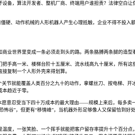
坏设备，算法开发者、整机厂商、终端用户谁担责？法律空白让
表情僵硬、动作机械的人形机器人产生心理抵触，企业不得不投入
和商业世界里变成一条必须走到头的路。两条胳膊两条腿的造型看
门把手高一米、楼梯台阶十五厘米、流水线高九十厘米，所有这
直接复制一个人形外壳来得划算。
几个关节就能覆盖人类百分之九十的动作，拿螺丝刀、按电梯、开
成本趋近于零。
资本愿意忍受当下四十万成本的最大理由——规模上来后，每多卖
“恐怖谷”，但更有“移情峰”，当机器外形足够像人又保留恰到
是温度，一张笑脸、一个挥手就能把客户留存率提升十个百分点