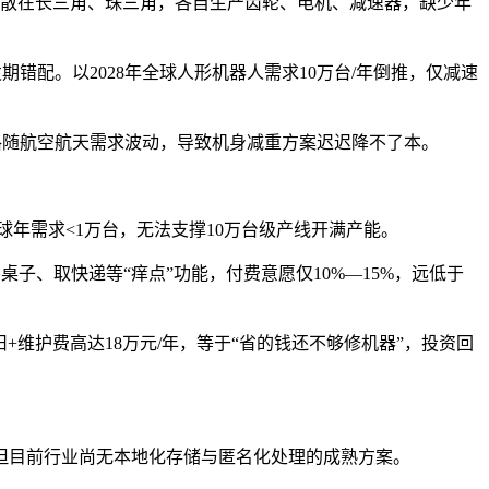
工厂分散在长三角、珠三角，各自生产齿轮、电机、减速器，缺少年
期错配。以2028年全球人形机器人需求10万台/年倒推，仅减速
格随航空航天需求波动，导致机身减重方案迟迟降不了本。
球年需求<1万台，无法支撑10万台级产线开满产能。
桌子、取快递等“痒点”功能，付费意愿仅10%—15%，远低于
+维护费高达18万元/年，等于“省的钱还不够修机器”，投资回
，但目前行业尚无本地化存储与匿名化处理的成熟方案。