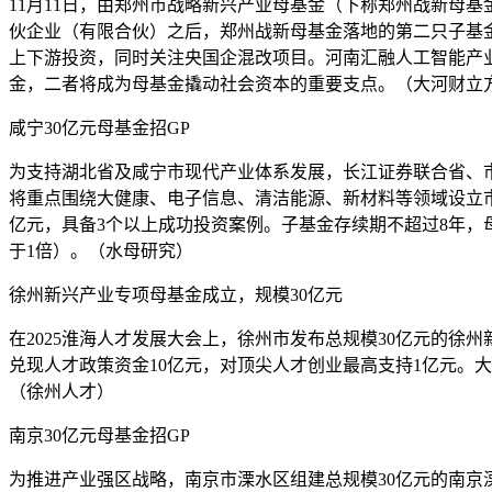
11月11日，由郑州市战略新兴产业母基金（下称郑州战新母
伙企业（有限合伙）之后，郑州战新母基金落地的第二只子基
上下游投资，同时关注央国企混改项目。河南汇融人工智能产
金，二者将成为母基金撬动社会资本的重要支点。（大河财立
咸宁30亿元母基金招GP
为支持湖北省及咸宁市现代产业体系发展，长江证券联合省、
将重点围绕大健康、电子信息、清洁能源、新材料等领域设立市
亿元，具备3个以上成功投资案例。子基金存续期不超过8年，
于1倍）。（水母研究）
徐州新兴产业专项母基金成立，规模30亿元
在2025淮海人才发展大会上，徐州市发布总规模30亿元的
兑现人才政策资金10亿元，对顶尖人才创业最高支持1亿元。
（徐州人才）
南京30亿元母基金招GP
为推进产业强区战略，南京市溧水区组建总规模30亿元的南