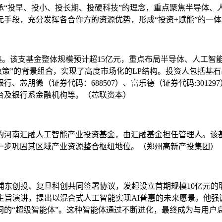
承“投早、投小、投长期、投硬科技”的理念，重点聚焦半导体、
段，充分发挥各合作方的资源优势，形成“投资+赋能”的一体化
的募集。该支基金整体规模预计超15亿元，重点布局半导体、人工
政策”的背景组合，实现了高度市场化的LP结构。投资人包括基石
芯朋微（证券代码：688507）、富乐德（证券代码:301297
台及银行系金融机构等。（芯联资本）
亿元的河南汇融人工智能产业投资基金，由汇融基金担任管理人。
一步巩固其区域产业资源整合枢纽地位。（郑州高新产投集团）
金、浦东创投、复旦科创共同签署协议，发起设立首期规模10亿元
主旨演讲，提出以混合式人工智能实现AI普惠的未来愿景。他强
的“超级智能体”。这种智能体通过不断进化，最终成为与用户息