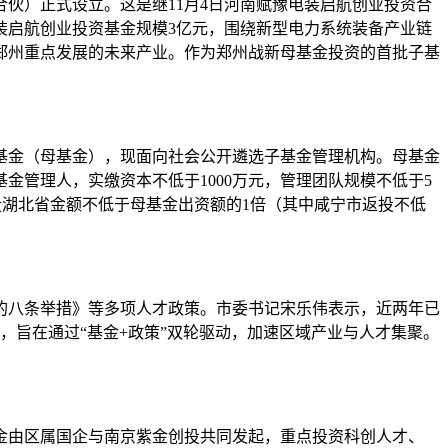
合伙）正式设立。这是继11月4日河南赋豫电装启航创业投资合
装启航创业投资基金规模3亿元，围绕新型电力系统装备产业链
郑州重点发展的未来产业。作为郑州战新母基金投资的首批子基
基金（母基金），现面向社会公开遴选子基金管理机构。母基金
管理人，实缴资本不低于1000万元，管理团队规模不低于5
投湖北省金额不低于母基金出资额的1倍（其中咸宁市返投不低
聚的八条举措》等多项人才政策。市委书记宋乐伟表示，近两年已
，旨在通过“基金+政策”双轮驱动，加速区域产业与人才集聚。
金由区属国企与南京紫金创投共同发起，重点投资科创人才、