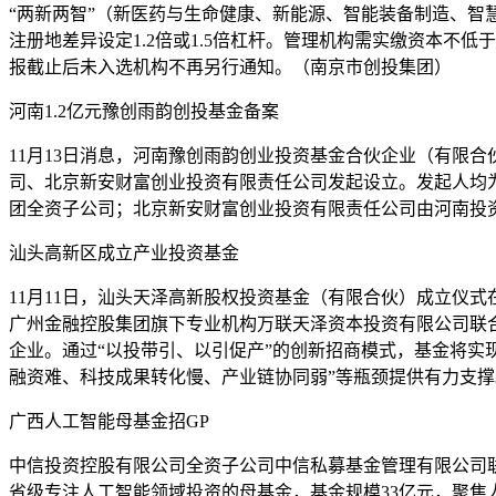
“两新两智”（新医药与生命健康、新能源、智能装备制造、智
注册地差异设定1.2倍或1.5倍杠杆。管理机构需实缴资本不
报截止后未入选机构不再另行通知。（南京市创投集团）
河南1.2亿元豫创雨韵创投基金备案
11月13日消息，河南豫创雨韵创业投资基金合伙企业（有限
司、北京新安财富创业投资有限责任公司发起设立。发起人均为
团全资子公司；北京新安财富创业投资有限责任公司由河南投资
汕头高新区成立产业投资基金
11月11日，汕头天泽高新股权投资基金（有限合伙）成立仪
广州金融控股集团旗下专业机构万联天泽资本投资有限公司联
企业。通过“以投带引、以引促产”的创新招商模式，基金将实
融资难、科技成果转化慢、产业链协同弱”等瓶颈提供有力支
广西人工智能母基金招GP
中信投资控股有限公司全资子公司中信私募基金管理有限公司
省级专注人工智能领域投资的母基金，基金规模33亿元，聚焦