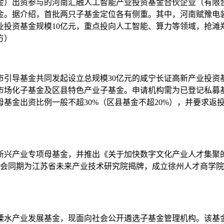
基金）出资参与的河南汇融人工智能产业投资基金合伙企业（有限
金。据介绍，首批两只子基金定位各有侧重。其中，河南赋豫电
业投资基金规模10亿元，重点投向人工智能、算力等领域，抢滩
方）
市引导基金共同发起设立总规模30亿元的咸宁长证高新产业投资
场化子基金及区县特色产业子基金。申请机构需为已登记私募基金
母基金出资比例一般不超30%（区县基金不超20%），并要求返
徐州新兴产业专项母基金，并推出《关于加快数字文化产业人才集
大会同期为江苏省未来产业技术研究院揭牌，成立徐州人才商学院
京溧水产业发展基金，现面向社会公开遴选子基金管理机构。该基