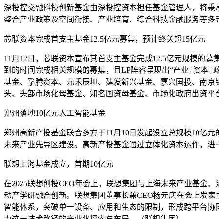
深投控交融科技创新基金由深投控资本担任基金管理人，将秉
整合产业政策及空间衔接、产业培育、综合科技金融服务等多元手
芯联资本完成首支主基金12.5亿元募集，预计终关超15亿元
11月12日，芯联资本宣布其首支主基金完成12.5亿元规模
到的时间完成相关规模的募集，且LP阵容呈现出“产业+资本+
基金、孚腾资本、元禾辰坤、建发新兴基金、嘉兴国投、南京银行、
头、头部市场化母基金、知名国资母基金、市场化政府出资平
郑州落地10亿元人工智能基金
郑州高新产投基金联合多方于11月10日发起设立总规模10
未来产业先导区建设。高新产投基金通过立体化资本运作，进
联想上海基金成立，首期10亿元
在2025联想创投CEO年会上，联想集团与上海未来产业基
动产学研融合创新。联想集团董事长兼CEO杨元庆在会上发表
智能体系，突破单一设备、应用和生态的限制，形成跨平台协同
力这一技术路径的产业化探索与布局。（联想集团）