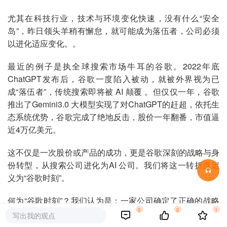
尤其在科技行业，技术与环境变化快速，没有什么“安全
岛”，昨日领头羊稍有懈怠，就可能成为落伍者，公司必须
以进化适应变化。。
最近的例子是执全球搜索市场牛耳的谷歌。2022年底
ChatGPT发布后，谷歌一度陷入被动，就被外界视为已
成“落伍者”，传统搜索即将被 AI 颠覆 。但仅仅一年，谷歌
推出了Gemini3.0 大模型实现了对ChatGPT的赶超，依托生
态系统优势，谷歌完成了绝地反击，股价一年翻番，市值逼
近4万亿美元。
这不仅是一次股价或产品的成功，更是谷歌深刻的战略与身
份转型，从搜索公司进化为AI 公司。我们将这一转折点定
义为“谷歌时刻”。
何为“谷歌时刻”？我们认为是：一家公司确定了正确的战略
0
0
1
方向，唤醒了整个组织体系，坚定持续在新技术上高强度投
写出我的观点
入，取得重大突破创新后，发挥生态协同效应，重构商业模