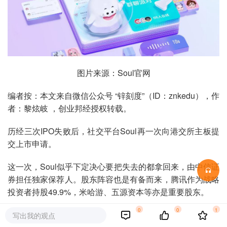
图片来源：Soul官网
编者按：本文来自微信公众号 “锌刻度”（ID：znkedu），作
者：黎炫岐 ，创业邦经授权转载。
历经三次IPO失败后，社交平台Soul再一次向港交所主板提
交上市申请。
这一次，Soul似乎下定决心要把失去的都拿回来，由中信证
券担任独家保荐人。股东阵容也是有备而来，腾讯作为战略
投资者持股49.9%，米哈游、五源资本等亦是重要股东。
0
0
1
一份长达456页的招股书，则不仅披露了其3.9亿累计注册用
写出我的观点