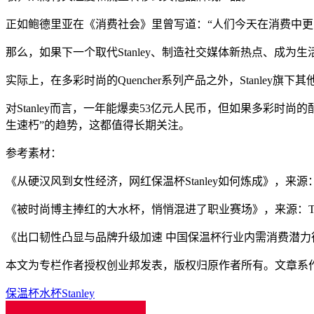
正如鲍德里亚在《消费社会》里曾写道：“人们今天在消费中更
那么，如果下一个取代Stanley、制造社交媒体新热点、成为生活
实际上，在多彩时尚的Quencher系列产品之外，Stanley旗
对Stanley而言，一年能爆卖53亿元人民币，但如果多彩时
生速朽”的趋势，这都值得长期关注。
参考素材：
《从硬汉风到女性经济，网红保温杯Stanley如何炼成》，来
《被时尚博主捧红的大水杯，悄悄混进了职业赛场》，来源：TR
《出口韧性凸显与品牌升级加速 中国保温杯行业内需消费潜力
本文为专栏作者授权创业邦发表，版权归原作者所有。文章系作者个
保温杯
水杯
Stanley