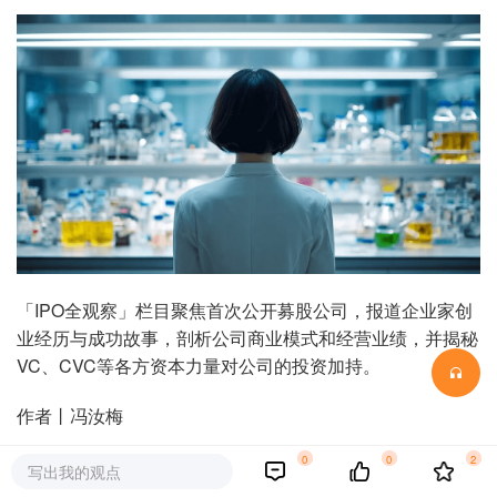
「IPO全观察」栏目聚焦首次公开募股公司，报道企业家创
业经历与成功故事，剖析公司商业模式和经营业绩，并揭秘
VC、CVC等各方资本力量对公司的投资加持。
作者丨冯汝梅
0
0
2
编辑丨关雎
写出我的观点