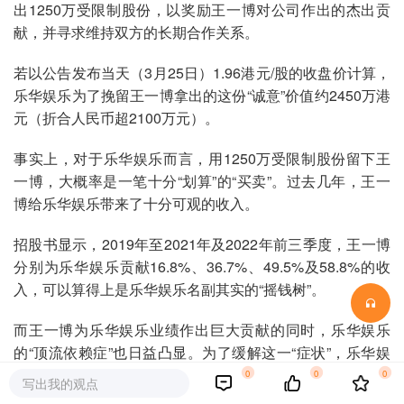
出1250万受限制股份，以奖励王一博对公司作出的杰出贡
献，并寻求维持双方的长期合作关系。
若以公告发布当天（3月25日）1.96港元/股的收盘价计算，
乐华娱乐为了挽留王一博拿出的这份“诚意”价值约2450万港
元（折合人民币超2100万元）。
事实上，对于乐华娱乐而言，用1250万受限制股份留下王
一博，大概率是一笔十分“划算”的“买卖”。过去几年，王一
博给乐华娱乐带来了十分可观的收入。
招股书显示，2019年至2021年及2022年前三季度，王一博
分别为乐华娱乐贡献16.8%、36.7%、49.5%及58.8%的收
入，可以算得上是乐华娱乐名副其实的“摇钱树”。
而王一博为乐华娱乐业绩作出巨大贡献的同时，乐华娱乐
的“顶流依赖症”也日益凸显。为了缓解这一“症状”，乐华娱
乐近年来也在积极寻找应对之策，比如公司正努力向潮玩经
0
0
0
写出我的观点
营转型。