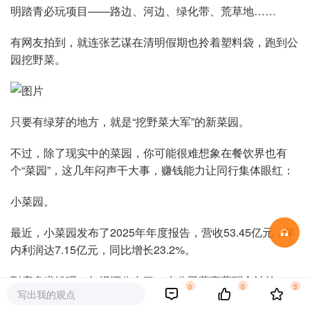
明踏青必玩项目——路边、河边、绿化带、荒草地……
有网友拍到，就连张艺谋在清明假期也拎着塑料袋，跑到公
园挖野菜。
只要有绿芽的地方，就是“挖野菜大军”的新菜园。
不过，除了现实中的菜园，你可能很难想象在餐饮界也有
个“菜园”，这几年闷声干大事，赚钱能力让同行集体眼红：
小菜园。
最近，小菜园发布了2025年年度报告，营收53.45亿元，年
内利润达7.15亿元，同比增长23.2%。
到底多赚钱呢？年报还公布了，光公司董事薪酬合计约
0
0
3
写出我的观点
695.2万元，跟2024年的316.9万元比，直接翻了个倍。