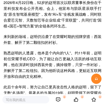
2026年4月22日晚，52岁的赵明首次以联席董事长身份在千
里科技发布会公开亮相。会上，他宣布与阶跃星辰联手打
造“原生智驾基座模型”，发布“AI+车”全栈发展战略，同时联
合爱芯元智、天数智芯等企业组成“千里联盟”，共同打造“国
模+国芯+智驾方案”的全链条闭环生态。
来到新的场域，赵明仍沿袭了在荣耀时期的招牌穿搭：西装
外套、解开了第二颗纽扣的衬衫。
熟悉赵明的人透露，他本是个内向的“i人”。
约11年前，赵明
初任荣耀手机CEO，为了能让自己更融入活跃的移动互联
网，他在演讲时脱掉西装外套，摘掉领带，只穿一件衬衫，
并解开了第二粒纽扣。因为他听说这种风格，更贴近互联网
开放和自由的文化精神。
此后十余年间，努力让自己更具攻击性人格的赵明，留下了
无数“名场面”。最著名的当属2019年，赵明带领下的荣耀步
0
0
0
步追击小米，让雷军在发布会上喊出了经典台词：“生死看
写出我的观点
淡，不服来干。”