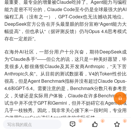
最重要、最专业的增量被Claude吃掉了。Agent能力与编程
能力是密不可分的，Claude Code至今仍是全球最强大的AI
编程工具（没有之一），GPT-Codex也无法撼动其地位。
DeepSeek官方公告在开头最显眼的部分宣称“Agent能力大
幅提高”，但也承认“（据评测反馈）仍与Opus 4.6思考模式
存在一定差距”。
在海外AI社区，一部分用户十分兴奋，期待DeepSeek成
为“Claude杀手”——但公允的说，这只是一种美好愿望，毕
竟很多人都很痛恨Claude及其开发商Anthropic，“天下苦
Anthropic久矣”。从目前的测试数据看，V4的Token性价比
很高，但是Agent Benchmark指标并没有超过Claude Opus-
4.6和GPT-5.4。需要注意的是，Benchmark分数只有参考意
义，关键还是实际用户体验，Claude在许多Benchmark测
试当中并不优于GPT和Gemini，但并不妨碍它在Agent领域
几乎一枝独秀。因此，我非常关心接下来一段时间，专业用
户使用DeepSeek进行Agent操作的实际反馈。
0
0
0
写出我的观点
上下文窗口扩展到1M是一个重要提升，与较低的Token定价