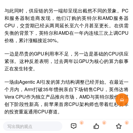
与此同时，供应链的另一端却呈现出截然不同的景象。PC
和服务器制造商发现，他们订购的英特尔和AMD服务器
CPU，交货期已经从两周延长至六个月甚至更长。在供需
失衡的背景下，英特尔和AMD在一年内连续三次上调CPU
价格，累计涨幅接近30%。
一边是昂贵的GPU利用率不足，另一边是基础的CPU供应
紧张。
这种反差表明，过去两年以GPU为核心的算力叙事
正在发生转变。
一场由Agentic AI引发的算力结构调整已经开始。在最近一
个月内，Arm打破35年惯例亲自下场销售CPU，英伟达将
Vera CPU作为独立产品推向市场，AMD与英特尔股价双双
创下阶段性新高，前苹果首席CPU架构师也带着红杉资本
的投资重返通用CPU赛道。
0
0
0
种种迹象表明，CPU在数据中心的角色正在被重新定义。
写出我的观点
它正在夺回定价权，并开启一个属于自己的“超级周期”。