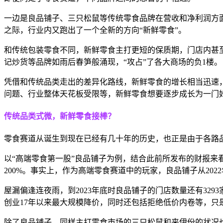
一边是良品铺子、三只松鼠等传统零食品牌在营收和净利润方
之际，行业内又跑出了一个全新的方向
“新鲜零食”。
和传统包装零食不同，新鲜零食主打更短的保质期，门店内甚
记炒货等品牌如雨后春笋般涌现，“攻占”了各大商场的负1楼。
凭借和传统品类走出的差异化路线，新鲜零食的增长相当迅速
问题、行业整体天花板受限等，新鲜零食想要逐步成长为一门
传统品类式微，新鲜零食接棒？
零食赛道从诞生到现在已经有几十年的历史，也正是由于各路
以
“高端零食第一股”良品铺子为例，结合此前所发布的财报来看，20
200%。事实上，作为高端零食赛道中的玩家，良品铺子从2
屋漏偏逢连夜雨，到
2023年底时良品铺子的门店数量还有329
创业17年以来最大规模降价，同时还包括拒绝低价内卷等，只
除了良品铺子，同样主打零食市场的三只松鼠和来伊份的状况