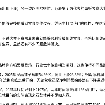
面出现下滑；另一边以鸣鸣很忙、
万辰集团
为代表的量贩零食店
至能够完整的看到零食制作过程。凭借主打
“新鲜”的属性，在
，不过这并不意味着未来就能够顺利接棒传统零食。价格比传统
好生意，显然还有不少问题亟待解决。
品牌你方唱罢我登场，行业竞争始终相当激烈，这也使得不同品
25年良品铺子营收54.86亿，同比下滑23.38%；归母净利润亏
022年达到巅峰之后开始，无论营收还是净利润都始终处在下降通
3家，2025年底便只剩下2107家，两年时间净关闭1186家门店
是就目前的实际表现来看整体并不尽如人意。
也不算理想。截止到
2025年第三季度末，三只松鼠营收77.59亿，