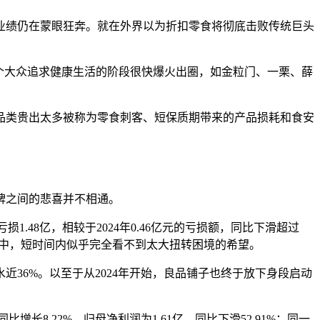
业绩仍在蒙眼狂奔。就在外界以为折扣零食将彻底击败传统巨头
这个大众追求健康生活的阶段很快爆火出圈，如
金粒门
、一栗、薛
品类贵出太多被称为零食刺客、短保质期带来的产品损耗和食安
牌之间的悲喜并不相通。
损1.48亿，相较于2024年0.46亿元的亏损额，同比下滑超过
道中，短时间内似乎完全看不到太大扭转困境的希望。
，缩水近36%。以至于从2024年开始，良品铺子也终于放下身段启动
同比增长8.22%，归母净利润为1.61亿，同比下滑52.91%；同一