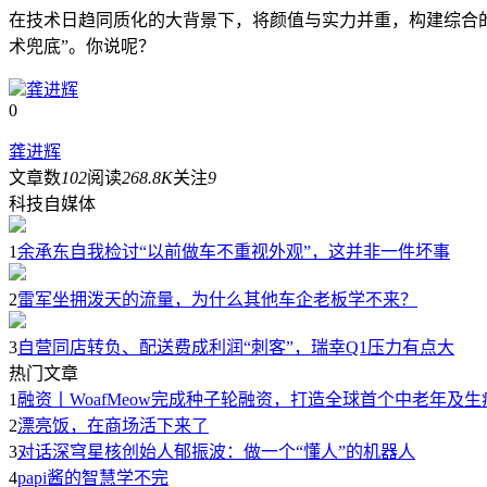
在技术日趋同质化的大背景下，将颜值与实力并重，构建综合
术兜底”。你说呢？
龚进辉
0
龚进辉
文章数
102
阅读
268.8K
关注
9
科技自媒体
1
余承东自我检讨“以前做车不重视外观”，这并非一件坏事
2
雷军坐拥泼天的流量，为什么其他车企老板学不来？
3
自营同店转负、配送费成利润“刺客”，瑞幸Q1压力有点大
热门文章
1
融资丨WoafMeow完成种子轮融资，打造全球首个中老年及
2
漂亮饭，在商场活下来了
3
对话深穹星核创始人郁振波：做一个“懂人”的机器人
4
papi酱的智慧学不完