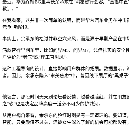
最近，华为终端BG董事长余承东在“鸿蒙智行会客厅”直播中
教训。”
在我看来，这并非一次简单的认错，而是华为汽车业务在冲击
竞争”新阶段。
事实上，余承东的检讨并非空穴来风，而是源于早期产品在市
鸿蒙智行早期车型，比如问界M5、问界M7，凭借扎实的安全
户评价为“老气”或“理工直男风”。
这种工程导向的设计，直接影响用户群体的拓展。数据显示，鸿
者。因此，余承东陷入“审美焦虑”中，曾因线下展厅的“黑桌子
他坦言，那段时间天天刷论坛看反馈，越看越脸红，并在朋友圈
之“软”也是决定品牌高度一道必不可少的护城河。
从用户视角来看，余承东的脸红时刻是有一定道理的。要知道
智能，只要颜值不过关，连被女生深入了解的机会可能都没有