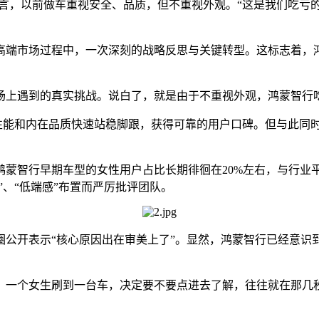
直言，以前做车重视安全、品质，但不重视外观。“这是我们吃亏
高端市场过程中，一次深刻的战略反思与关键转型。这标志着，
场上遇到的真实挑战。说白了，就是由于不重视外观，鸿蒙智行
性能和内在品质快速站稳脚跟，获得可靠的用户口碑。但与此同时
蒙智行早期车型的女性用户占比长期徘徊在20%左右，与行业平
”、“低端感”布置而严厉批评团队。
公开表示“核心原因出在审美上了”。显然，鸿蒙智行已经意识到
，一个女生刷到一台车，决定要不要点进去了解，往往就在那几
。