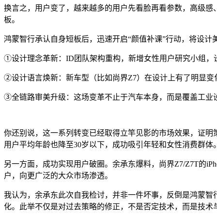
换言之，用户变了，越来越多的用户先看脸再看参数，高级感
板。
鸿蒙智行承认自身短板后，迅速开启“颜值补课”行动，将设计
①设计理念革新：ID团队架构重构，新增女性用户研究小组，设
②设计语言焕新：新车型（比如尚界Z7）在设计上有了明显变化，
③全链路审美升级：这场变革不止于汽车本身，而是覆盖工业
你还别说，这一系列转变已经取得立竿见影的市场效果，证明策
用户平均年龄也降至30岁以下，成功吸引年轻和女性消费群体
另一方面，成功实现用户破圈。余承东爆料，尚界Z7/Z7T的i
户，向更广泛的大众市场渗透。
我认为，余承东此次自我检讨，并非一件坏事，反倒是鸿蒙智
化。此举不仅是对过去策略的修正，不是否定技术，而是技术