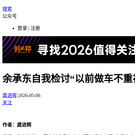
搜索
公众号
登录 | 注册
余承东自我检讨“以前做车不重
龚进辉
·
2026-05-06
关注
作者：龚进辉