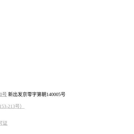
10号
新出发京零字第朝140005号
3-213号）
可证