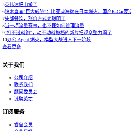
5
英伟达把山搬了
6
铃木直言“巨大威胁”：比亚迪海獭在日本爆火，国产K-Car要
7
头部餐饮，涨价方式变聪明了
8
当一项流量赛事，也不懂如何管理流量
9
“打不过就跑”，动不动就撤档的新片把观众整力竭了
10
办公 Agent 爆火，模型大战进入下一阶段
查看更多
关于我们
公司介绍
联系我们
顾问委员会
诚聘英才
订阅服务
睿兽会员