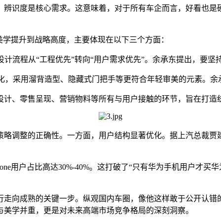
、辨识度是核心需求。这意味着，对于所有车企而言，好看也是
美学提升到战略高度，主要体现在以下三个方面：
计流程从“工程优先”转向“用户需求优先”。余承东提出，要坚
采用溜背造型、隐藏式门把手等更符合年轻审美的元素。余承东用“
设计、零售呈现、营销物料等所有与用户接触的环节，旨在打造
略调整的正确性。一方面，用户结构显著优化。据上汽总裁贾建旭透
。
Phone用户占比高达30%-40%。这打破了“只有华为手机用户
行走向成熟的关键一步。纵观国内车圈，像他这样敢于公开认错
与美学并重，更是对未来高端市场竞争格局的深刻洞察。