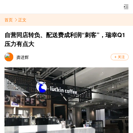
首页
正文
自营同店转负、配送费成利润“刺客”，瑞幸Q1
压力有点大
龚进辉