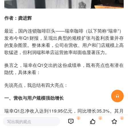
作者：龚进辉
最近，国内连锁咖啡巨头——瑞幸咖啡（以下简称“瑞幸”）
发布今年Q1财报，呈现出典型的规模扩张与盈利质量并存
的复杂图景。整体来看，公司在营收、用户和门店规模上高
歌猛进，但利润端和单店运营效率却面临显著压力。
换言之，瑞幸在Q1交出的这份成绩单，既有亮点也有潜在
隐忧，具体来看：
先说亮点，我总结有四大亮点：
一、
营收与用户规模强劲增长
瑞幸Q1总净收入达到119.95亿元，同比增长35.3%。其月
均交易客户数达9309万，同比增长25.3%，累计交易客户数
0
0
0
写出我的观点
突破4.73亿。截至Q1末，瑞幸全球门店总数突破3.35万