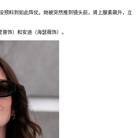
本没预料到如此阵仗。她被突然推到镜头前，肾上腺素飙升，立
里普饰）和安迪（海瑟薇饰）。