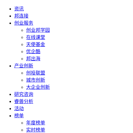
资讯
邦连接
创业服务
创业邦学园
在线课堂
天使基金
优企酷
邦出海
产业创新
创投联盟
城市创新
大企业创新
研究咨询
睿兽分析
活动
榜单
年度榜单
实时榜单