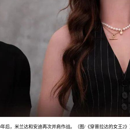
20年后，米兰达和安迪再次并肩作战。（图/《穿普拉达的女王2》