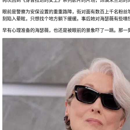
再次回到《穿普拉达的女王》系列影片的片场，饰演米兰达的知
眼前是警察为安保设置的重重路障，街对面有数百上千名粉丝
刻陷入晕眩，只想找个地方躺下缓缓。事后她对海瑟薇有些嗔怪
早有心理准备的海瑟薇，也还是被眼前的景象吓了一跳。那一