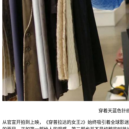
穿着天蓝色针
从官宣开拍到上映，《穿普拉达的女王2》始终吸引着全球影迷