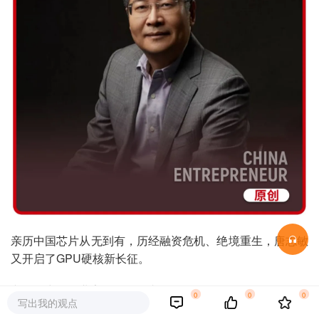
亲历中国芯片从无到有，历经融资危机、绝境重生，唐志敏
又开启了GPU硬核新长征。
文｜《中国企业家》见习记者 孙欣
0
0
0
写出我的观点