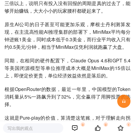
三倍以上，说明只有投入没有回报的周期是真的过去了，能
够开始赚钱，大大小小的玩家腰杆都硬起来了。
原生AI公司的日子甚至可能更加乐观，
摩根士丹利测算发
现，在主流高性能AI推理集群的部署下，MiniMax平均每分
钟进账1美金，同时成本低于0.3美金，而行业平均收入只有
约0.5美元/分钟，相当于MiniMax仅凭利润就跑赢了大盘。
同期，在相同的硬件配置下，Claude Opus 4.6和GPT 5.4
等美国闭源模型等单位推理成本大概是MiniMax的15倍以
上，即便定价更贵，单位经济效益依然是落后的。
根据OpenRouter的数据，
最近一年里，中国模型的Token
消耗量从5%一路飙升到了32%，
完全赢得了用脚投票的选
择。
这就是Pure-play的价值，算清楚这笔账，对于理解走向拐
点时刻的AI行业，非常关键。
0
0
1
写出我的观点