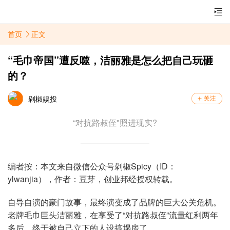
首页
正文
“毛巾帝国”遭反噬，洁丽雅是怎么把自己玩砸
的？
剁椒娱投
“对抗路叔侄"照进现实?
编者按：本文来自微信公众号剁椒Spicy（ID：
ylwanjia），作者：豆芽，创业邦经授权转载。
自导自演的豪门故事，最终演变成了品牌的巨大公关危机。
老牌毛巾巨头洁丽雅，在享受了“对抗路叔侄”流量红利两年
多后，终于被自己立下的人设搞塌房了。