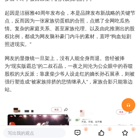
起因是洁丽雅40周年发布会，本是品牌发布新战略的关键节
点，反而因为一张家族切蛋糕的合照，点燃了全网吃瓜热
情。复杂的家庭关系、甚至家族伦理、以及由此推测出的股
权比例，都成为网友脑补豪门内斗的素材，直呼“狗血短剧
照进现实。”
网友的显微镜一旦架上，没有人能全身而退。曾经被捧
为“现实版霸总”的二叔石晶，一夜之间沦为公众眼中的吞噬
股权的大反派；靠废柴少爷人设走红的嫡长孙石展承，则被
强行塑造成“被家族排挤的悲情继承人”，家族合影只能靠边
站。
0
0
0
写出我的观点