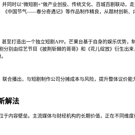
，并同时以“微短剧+”做产业创投、传统文化、百城百剧联动，走
事》《中国节气——春分奇遇记》等作品制作精良，从题材创新、
，甚至打造出一个独立短剧APP。芒果台基于自身的娱乐优势，
短剧分别由综艺节目《披荆斩棘的哥哥》和《花儿绽放》衍生出来
粉。
、联合播出，与短剧制作公司分摊成本与风险，提升整体议价能
新解法
位于内容壁垒
。主流媒体与财经机构的长期价值，正在不同维度