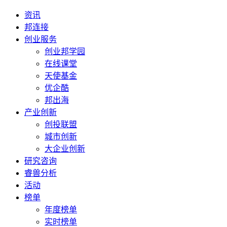
资讯
邦连接
创业服务
创业邦学园
在线课堂
天使基金
优企酷
邦出海
产业创新
创投联盟
城市创新
大企业创新
研究咨询
睿兽分析
活动
榜单
年度榜单
实时榜单