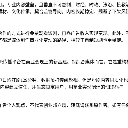
可。专业内容壁垒，且垂直不可复制，财经、时政、法治、投教
题材、文化传承，契合监管导向，内容长期稳定、规避了下架风
合作的方式进行免费观看短剧，再靠广告收入实现变现。此外，
些都是媒体制作商业化变现的路径，相较于自制短剧也更稳健
。
主流传播平台在商业变现上的新基建
。对综合媒体而言，它是重构
7亿用户日均狂刷129分钟，数据吊打传统影视。但是短剧内容同
用内容建立信任，用生态锁定用户，用商业实现闭环的“正规军”
作者个人观点，不代表创业邦立场，转载请联系原作者。如有任