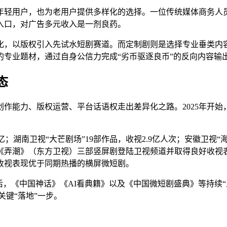
年轻用户，也为老用户提供多样化的选择
。一位传统媒体商务人
入口，对广告多元收入是一剂良药。
化，以版权引入先试水短剧赛道。而定制剧则是选择专业垂类内
专业题材，通过自身公信力完成“劣币驱逐良币”的反向内容输
态
作能力、版权运营、平台话语权走出差异化之路。2025年开始
亿；湖南卫视“大芒剧场”19部作品，收视2.9亿人次；安徽卫视
《弄潮》（东方卫视）三部竖屏剧登陆卫视频道并取得良好收视
合收视表现优于同期热播的横屏微短剧。
后，《中国神话》《AI看典籍》以及《中国微短剧盛典》等持续
关键“落地”一步。