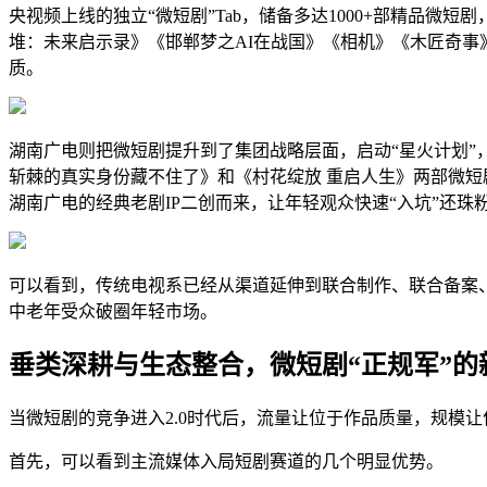
央视频上线的独立“微短剧”Tab，储备多达1000+部精品微短剧
堆：未来启示录》《邯郸梦之AI在战国》《相机》《木匠奇
质。
湖南广电则把微短剧提升到了集团战略层面，启动“星火计划”
斩棘的真实身份藏不住了》和《村花绽放 重启人生》两部微
湖南广电的经典老剧IP二创而来，让年轻观众快速“入坑”还珠
可以看到，传统电视系已经从渠道延伸到联合制作、联合备案
中老年受众破圈年轻市场。
垂类深耕与生态整合，微短剧“正规军”的
当微短剧的竞争进入2.0时代后
，流量让位于作品质量，规模让
首先，可以看到主流媒体入局短剧赛道的几个明显优势。