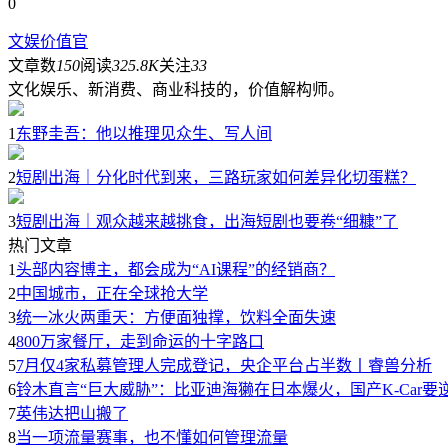
0
文娱价值官
文章数
150
阅读
325.8K
关注
33
文化娱乐、新消费、商业科技的，价值解构师。
1
东野圭吾：他以推理见众生、写人间
2
短剧出海｜分化时代到来，三路玩家如何差异化切蛋糕？
3
短剧出海｜观众越来越挑食，出海短剧也要卷“细糠”了
热门文章
1
头部内容博主，都会成为“AI课程”的经销商？
2
中国城市，正在全球抢大学
3
统一冰火两重天：方便面独撑，饮料全面失速
4
800万家餐厅，走到命运的十字路口
5
7月仅4家私募管理人完成登记，央企平台占半数丨睿兽分析
6
铃木直言“巨大威胁”：比亚迪海獭在日本爆火，国产K-Car要
7
英伟达把山搬了
8
当一项流量赛事，也不懂如何管理流量