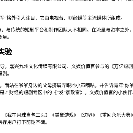
军”格外引人注目，它由电视台、财经媒等主流媒体所组成。
优势，与传统的短剧平台和制作团队大不相同。在流量与资本之外
变量。
实验
行主导，嘉兴九州文化传媒有限公司、文娱价值官参与的《万亿短
短剧。
，而站在爷爷身边的父母挤眉弄眼地小声嘀咕，并告诉青年‘你
是21财经的短剧专区中的《“发”家致富》。文娱价值官的小伙
90》《我在月球当包工头》《猫鼠游戏》《边界》《重回永乐大
留存用户打下前期基础。