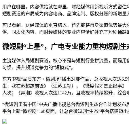
用户在哪里，内容供给就在哪里，财经媒体用新视听方式留住
短剧赛道的布局成为内容电商、品牌定制、版权分账的新增量
可以看到，财经媒体的垂直切入，首先能将自身渠道优势最大
俗、同质化内容，而财经媒体的专业内容恰好补充了短剧稀缺的
微短剧“上星”，广电专业能力重构短剧生
主流媒体入局短剧赛道，核心不是与短剧行业拼流量，而是用创
习惯、提升频道竞争力的“短模式”。
东方卫视“品质东方・微剧场”播出24部作品，总收视人次达6.5
生，我在苏超踢前锋》（江苏卫视）、《微度假才是正经事》
人次；《弄潮》收视人次达1142万，且收视率持续攀升，综
“微短剧里看中国”中央广播电视总台微短剧生态合作计划发布
平台上新“微短剧”Tab页面，让总台微短剧“生态”平台搭建迈出