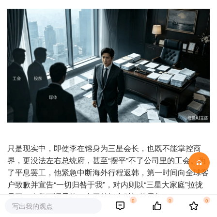
只是现实中，即使李在镕身为三星会长，也既不能掌控商
界，更没法左右总统府，甚至“摆平”不了公司里的工会。为
了平息罢工，他紧急中断海外行程返韩，第一时间向全球客
户致歉并宣告“一切归咎于我”，对内则以“三星大家庭”拉拢
员工，身段可谓柔软，全无传闻中财阀的霸气。
0
0
0
写出我的观点