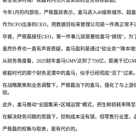
甚至很多时候严筱磊对内也只谈实际的业务目标数据。
今年1月的内部信，严筱磊就表示，盒马进入40座新城市、超盒算
作为CFO出身的CEO，用数据目标来管理公司是一件再正常不
毕竟，严筱磊接任CEO，第一件事儿就是要给盒马“搞钱”，
虽然外界也一直有声音质疑，盒马盈利是通过“砍业务”“降本增
从财务角度看，2025财年盒马GMV达到了750亿，距离千亿G
侯毅时代的那个财务泥潭中的盒马，似乎已经彻底“活了”过来
在战略聚焦和业务调整下，严筱磊治下的盒马，强化了与上游
验。
此外，盒马推动“全国集采+区域运营”模式，把‌生鲜损耗率降
在解决财务问题的思路下，控制成本没有错，但零售行业里，
严筱磊的权衡与取舍，是有代价的。