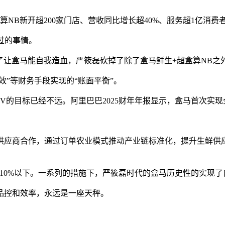
NB新开超200家门店、营收同比增长超40%、服务超1亿消费
过的事情。
为了让盒马能自我造血，严筱磊砍掉了除了盒马鲜生+超盒算NB之
效”等财务手段实现的“账面平衡”。
MV的目标已经不远。阿里巴巴2025财年年报显示，盒马首次实现
。
供应商合作，通过订单农业模式推动产业链标准化，提升生鲜供
至10%以下‌。一系列的措施下，严筱磊时代的盒马历史性的实现
品控和效率，永远是一座天秤。