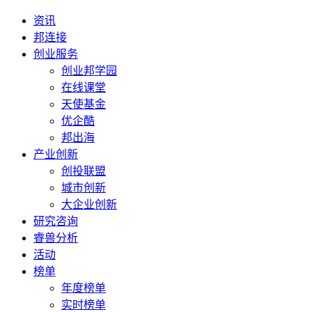
资讯
邦连接
创业服务
创业邦学园
在线课堂
天使基金
优企酷
邦出海
产业创新
创投联盟
城市创新
大企业创新
研究咨询
睿兽分析
活动
榜单
年度榜单
实时榜单