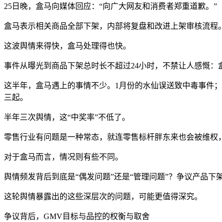
25日晚，盒马向媒体回应：“向广大网友和消费者郑重道歉。”
盒马表示相关商品全部下架，内部将复盘和改进上架审核流程
这波舆情来得快，盒马处理得也快。
事件从曝光到商品下架总时长不超过24小时，不禁让人感慨：
这半年，盒马遇上的事情不少。1月份的水仙误送致中毒事件；
三起。
半年三次舆情，这“中奖率”不低了。
零售行业有问题是一种常态，就连零售标杆胖东来也会被维权
对于盒马而言，情况则有些不同。
舆情频发背后到底是“偶发问题”还是“管理问题”？争议产品
这轮舆情暴露出的这些深层次的问题，可能更值得深究。
争议背后，GMV目标与品控的权衡与取舍