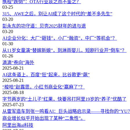
携程“跌倒”：OTA行业哀之而不鉴之？
03-25
315、AWE之后，别让AI成了这个时代的“差不多先生”
03-20
彭永东的功守道：贝壳2025财年的进与退
03-20
AI企业分化：大厂“砸钱”，小厂“融资”，中厂“等机会”？
01-30
从11岁女童演“替嫁新娘”，到淋雨婴儿，短剧行业开“倒车”？
01-26
滴滴“卷向”海外
2025-08-21
AI这条道上，百度“狂”起来，比谷歌更“飙”
2025-08-21
“梭哈”赵露思，小红书商业化“赢麻了”？
2025-08-18
字节两岁的“土儿子”红果，快要吊打阿里19岁的“养子”优酷了
2025-07-23
从雷军造车到张一鸣看AI：巨头战略启示录——寻找你的“YU7
商业增长似乎开始出现了某种“二象性”。
阿里
出海
ai
科技