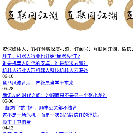
资深媒体人，TMT领域深度报道，订阅号：互联网江湖，微信：1312
坏了，机器人行业也开始“崩老头”了?
谁是机器人时代的安卓，谁是华米ov耀？
机器人行业
人形机器人
科技
机器人
云深处
06-10
盒马风波背后：严筱磊当学于东来
05-28
腾讯AI的时代之问：姚顺雨是不是另一个张小龙？
05-06
“血迹门”的“锅”，顺丰公关部不该背
这不是一场危机，而是一次对品牌信任的淬炼。
顺丰
王卫
消费
04-12