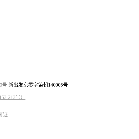
10号
新出发京零字第朝140005号
3-213号）
可证