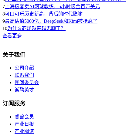
7
上海极客卖AI网球教练，5小时吸金百万美元
8
可口可乐历史新高，背后的时代隐喻
9
最高估值5000亿，DeepSeek和Kimi被抢疯了
10
为什么商场越来越无聊了？
查看更多
关于我们
公司介绍
联系我们
顾问委员会
诚聘英才
订阅服务
睿兽会员
产业日报
产业图谱