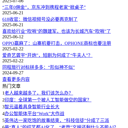
2025-07-06
“三年0佣金”，京东冲到携程老家“掀桌子”
2025-06-21
618收官：微信视频号没必要再克制了
2025-06-21
喜欢给行业“吹哨”的魏建军，也该为长城汽车“吹哨”了
2025-06-12
OPPO赢麻了：山寨机要打击，OPHONE商标也要注册
2025-02-22
爱奇艺龚宇“开炮”，短剧为何成了“牛夫人”？
2025-02-22
同程旅行对标拼多多：“形似神不似”
2024-09-27
查看更多内容
热门文章
1
老人越来越多了，我们该怎么办？
2
印度：全球第一个被人工智能做空的国家？
3
智元逼着具身智能行业长大
4
办公智能体平台“Work”大作战
5
英伟达一家吃饱的故事结束，“科技信徒”分成了三派
6
最“真人”的综艺都AI化了，“老登”文娱还剩什么不能AI？