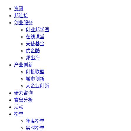
资讯
邦连接
创业服务
创业邦学园
在线课堂
天使基金
优企酷
邦出海
产业创新
创投联盟
城市创新
大企业创新
研究咨询
睿兽分析
活动
榜单
年度榜单
实时榜单