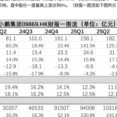
响，盘中股价一度最高上涨达到8%。（财报一图流如下图所示，单