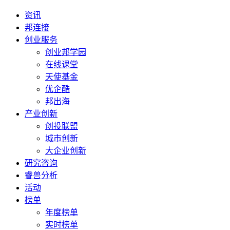
资讯
邦连接
创业服务
创业邦学园
在线课堂
天使基金
优企酷
邦出海
产业创新
创投联盟
城市创新
大企业创新
研究咨询
睿兽分析
活动
榜单
年度榜单
实时榜单