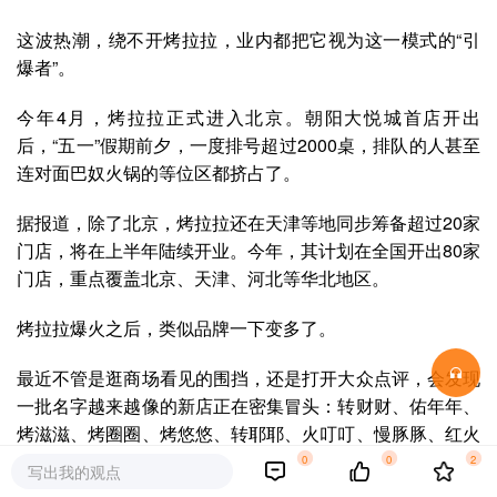
这波热潮，绕不开
烤拉拉
，业内都把它视为这一模式的“引
爆者”。
今年4月，烤拉拉正式进入北京。朝阳大悦城首店开出
后，“五一”假期前夕，一度排号超过2000桌，排队的人甚至
连对面巴奴火锅的等位区都挤占了。
据报道，除了北京，烤拉拉还在天津等地同步筹备超过20家
门店，将在上半年陆续开业。今年，其计划在全国开出80家
门店，重点覆盖北京、天津、河北等华北地区。
烤拉拉爆火之后，类似品牌一下变多了。
最近不管是逛商场看见的围挡，还是打开大众点评，会发现
一批名字越来越像的新店正在密集冒头：
转财财、佑年年、
烤滋滋、烤圈圈、烤悠悠、转耶耶、火叮叮、慢豚豚、红火
火……
0
0
2
写出我的观点