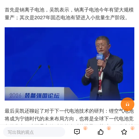
首先是钠离子电池，吴凯表示，钠离子电池今年有望大规模
量产；其次是2027年固态电池有望进入小批量生产阶段。
最后吴凯还聊起了对于下一代电池技术的研判：锂空气电池
将成为宁德时代的未来布局方向，也将是全球下一代电池竞
争的焦点。这还是宁德时代首次对外提及，其对下一代电池
0
0
0
写出我的观点
技术的公开预判。